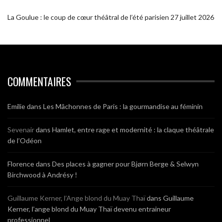
La Goulue : le coup de cœur théâtral de l’été parisien
27 juillet 2026
COMMENTAIRES
Emilie
dans
Les Mâchonnes de Paris : la gourmandise au féminin
Sevenair
dans
Hamlet, entre rage et modernité : la claque théâtrale
de l’Odéon
Florence
dans
Des places à gagner pour Bjørn Berge & Selwyn
Birchwood à Andrésy !
Guillaume Kerner, l’Ange blond du Muay Thaï
dans
Guillaume
Kerner, l’ange blond du Muay Thaï devenu entraineur
professionnel