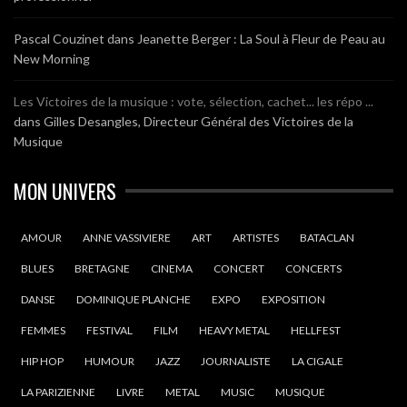
Pascal Couzinet
dans
Jeanette Berger : La Soul à Fleur de Peau au
New Morning
Les Victoires de la musique : vote, sélection, cachet... les répo ...
dans
Gilles Desangles, Directeur Général des Victoires de la
Musique
MON UNIVERS
AMOUR
ANNE VASSIVIERE
ART
ARTISTES
BATACLAN
BLUES
BRETAGNE
CINEMA
CONCERT
CONCERTS
DANSE
DOMINIQUE PLANCHE
EXPO
EXPOSITION
FEMMES
FESTIVAL
FILM
HEAVY METAL
HELLFEST
HIP HOP
HUMOUR
JAZZ
JOURNALISTE
LA CIGALE
LA PARIZIENNE
LIVRE
METAL
MUSIC
MUSIQUE