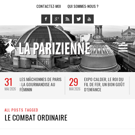
CONTACTEZ-MOI
QUI SOMMES-NOUS ?
31
29
LES MÂCHONNES DE PARIS
EXPO CALDER, LE ROI DU
: LA GOURMANDISE AU
FIL DE FER, UN BON GOÛT
FÉMININ
D’ENFANCE
MAI 2026
MAI 2026
M
ALL POSTS TAGGED
LE COMBAT ORDINAIRE