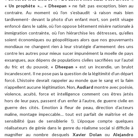
« Un prophète »
…
« Dheepan »
ne fait pas exception, bien au
contraire. Au moment où l’on s’esbaudit -à raison mais bien
tardivement- devant la photo d’un enfant mort, son petit visage
enfoncé dans le sable, où l’on oppose bêtement misère nationale à
immigration contrainte, où l’on hiérarchise les détresses, qu’elles
soient économiques ou géopolitiques alors que nos gouvernants
mondiaux ne changent rien à leur stratégie d’armement des uns
contre les autres pour mieux sucer impunément la moelle de pays
exsangues, aux dépens de populations civiles sacrifiées sur l’autel
du fric et du pouvoir,
« Dheepan »
est un incendie, un brulot
incandescent. Il ne pose pas la question de la légitimité d’un départ
forcé. L’histoire devrait rappeler au monde que le sang et la faim
n’appellent aucune légitimation. Non,
Audiard
montre avec poésie,
violence, acuité, force et intelligence comment ces êtres jetés
hors de leur pays, passent d’un enfer à l’autre, de guerre civile en
guerre des cités. Emotion à fleur de peau, direction d’acteurs
maline, montage impeccable… tout est parfait de maîtrise et de
sensibilité (pas de sensiblerie !). L’époque compte quelques
réalisateurs de génie dans le genre du réalisme social si difficile à
magnifier au nombre desquels
Xavier Dolan
ou
Alejandro