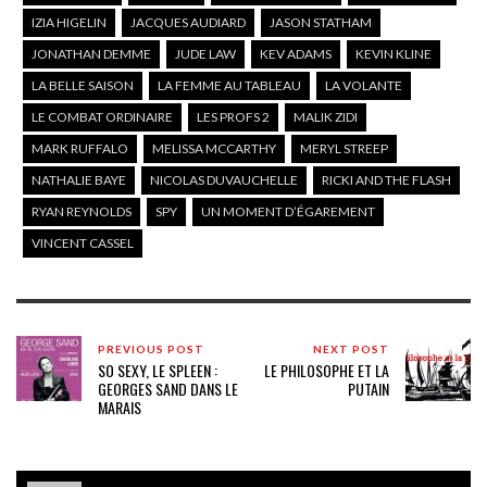
IZIA HIGELIN
JACQUES AUDIARD
JASON STATHAM
JONATHAN DEMME
JUDE LAW
KEV ADAMS
KEVIN KLINE
LA BELLE SAISON
LA FEMME AU TABLEAU
LA VOLANTE
LE COMBAT ORDINAIRE
LES PROFS 2
MALIK ZIDI
MARK RUFFALO
MELISSA MCCARTHY
MERYL STREEP
NATHALIE BAYE
NICOLAS DUVAUCHELLE
RICKI AND THE FLASH
RYAN REYNOLDS
SPY
UN MOMENT D’ÉGAREMENT
VINCENT CASSEL
PREVIOUS POST
NEXT POST
SO SEXY, LE SPLEEN :
LE PHILOSOPHE ET LA
GEORGES SAND DANS LE
PUTAIN
MARAIS