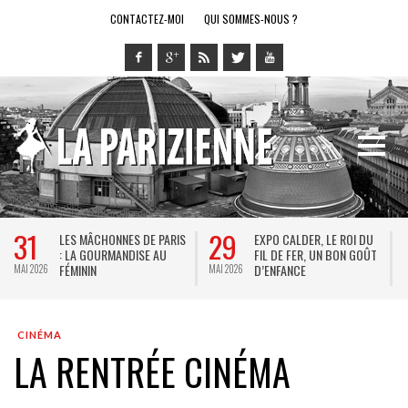
CONTACTEZ-MOI
QUI SOMMES-NOUS ?
31
29
LES MÂCHONNES DE PARIS
EXPO CALDER, LE ROI DU
: LA GOURMANDISE AU
FIL DE FER, UN BON GOÛT
FÉMININ
D’ENFANCE
MAI 2026
MAI 2026
MA
CINÉMA
LA RENTRÉE CINÉMA