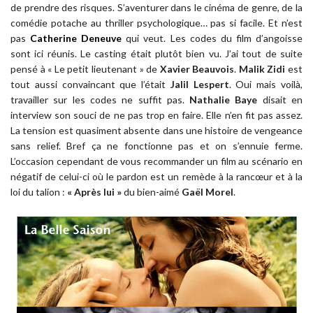
de prendre des risques. S’aventurer dans le cinéma de genre, de la
comédie potache au thriller psychologique… pas si facile. Et n’est
pas
Catherine Deneuve
qui veut. Les codes du film d’angoisse
sont ici réunis. Le casting était plutôt bien vu. J’ai tout de suite
pensé à « Le petit lieutenant » de
Xavier Beauvois
.
Malik Zidi
est
tout aussi convaincant que l’était
Jalil Lespert
. Oui mais voilà,
travailler sur les codes ne suffit pas.
Nathalie Baye
disait en
interview son souci de ne pas trop en faire. Elle n’en fit pas assez.
La tension est quasiment absente dans une histoire de vengeance
sans relief. Bref ça ne fonctionne pas et on s’ennuie ferme.
L’occasion cependant de vous recommander un film au scénario en
négatif de celui-ci où le pardon est un remède à la rancœur et à la
loi du talion :
« Après lui »
du bien-aimé
Gaël Morel
.