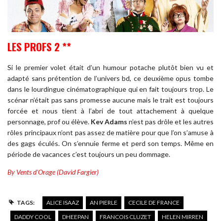
LES PROFS 2 **
Si le premier volet était d’un humour potache plutôt bien vu et
adapté sans prétention de l’univers bd, ce deuxième opus tombe
dans le lourdingue cinématographique qui en fait toujours trop. Le
scénar n’était pas sans promesse aucune mais le trait est toujours
forcée et nous tient à l’abri de tout attachement à quelque
personnage, prof ou élève.
Kev Adams
n’est pas drôle et les autres
rôles principaux n’ont pas assez de matière pour que l’on s’amuse à
des gags éculés. On s’ennuie ferme et perd son temps. Même en
période de vacances c’est toujours un peu dommage.
By Vents d’Orage (David Fargier)
TAGS:
ALICE ISAAZ
AN PIERLE
CECILE DE FRANCE
DADDY COOL
DHEEPAN
FRANCOIS CLUZET
HELEN MIRREN