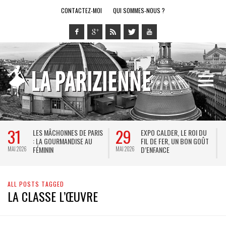
CONTACTEZ-MOI
QUI SOMMES-NOUS ?
31
29
LES MÂCHONNES DE PARIS
EXPO CALDER, LE ROI DU
: LA GOURMANDISE AU
FIL DE FER, UN BON GOÛT
FÉMININ
D’ENFANCE
MAI 2026
MAI 2026
M
ALL POSTS TAGGED
LA CLASSE L’ŒUVRE