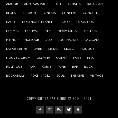
AMOUR
ANNE VASSIVIERE
ART
ARTISTES
BATACLAN
BLUES
BRETAGNE
CINEMA
CONCERT
CONCERTS
DANSE
DOMINIQUE PLANCHE
EXPO
EXPOSITION
FEMMES
FESTIVAL
FILM
HEAVY METAL
HELLFEST
HIP HOP
HUMOUR
JAZZ
JOURNALISTE
LA CIGALE
LA PARIZIENNE
LIVRE
METAL
MUSIC
MUSIQUE
NOUVEL ALBUM
OLYMPIA
OUI FM
PARIS
PINUP
POLITIQUE
POP
POÉSIE
PUNK
RAP
ROCK
ROCKABILLY
ROCK N ROLL
SOUL
THÉATRE
VINTAGE
COPYRIGHT LA PARIZIENNE © 2014 - 2021