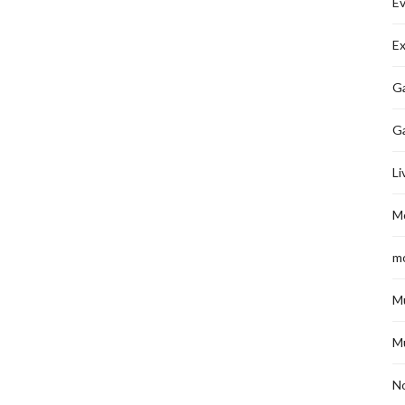
É
Ex
Ga
G
Li
M
m
M
M
No