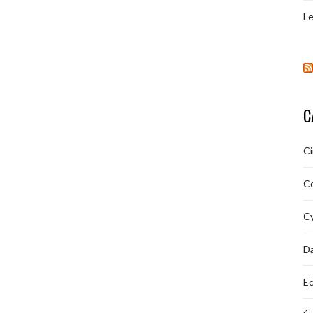
Le
C
C
C
Cy
D
Ec