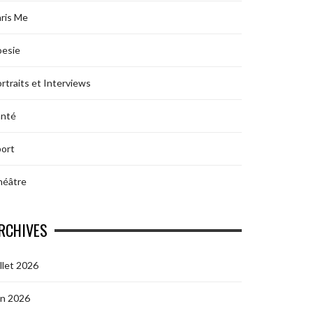
ris Me
oesie
rtraits et Interviews
anté
ort
héâtre
RCHIVES
illet 2026
in 2026