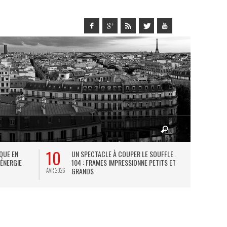
10
27
IQUE EN
UN SPECTACLE À COUPER LE SOUFFLE AU
L
 ÉNERGIE
104 : FRAMES IMPRESSIONNE PETITS ET
TH
GRANDS
AVR 2026
JUIL 2026