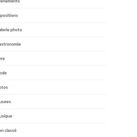
vènements
positions
lerie photo
astronomie
vre
ode
otos
usees
usique
n classé