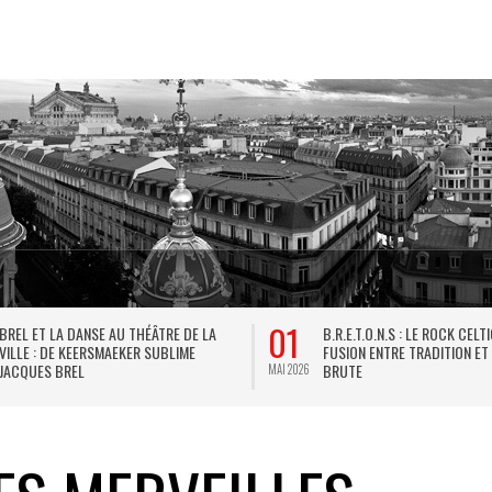
01
BREL ET LA DANSE AU THÉÂTRE DE LA
B.R.E.T.O.N.S : LE ROCK CELT
VILLE : DE KEERSMAEKER SUBLIME
FUSION ENTRE TRADITION ET
JACQUES BREL
BRUTE
MAI 2026