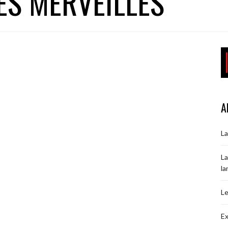
ES MERVEILLES
A
La
La
la
Le
Ex