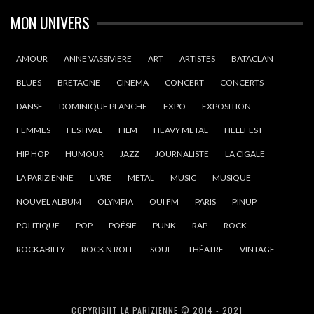
MON UNIVERS
AMOUR
ANNE VASSIVIERE
ART
ARTISTES
BATACLAN
BLUES
BRETAGNE
CINEMA
CONCERT
CONCERTS
DANSE
DOMINIQUE PLANCHE
EXPO
EXPOSITION
FEMMES
FESTIVAL
FILM
HEAVY METAL
HELLFEST
HIP HOP
HUMOUR
JAZZ
JOURNALISTE
LA CIGALE
LA PARIZIENNE
LIVRE
METAL
MUSIC
MUSIQUE
NOUVEL ALBUM
OLYMPIA
OUI FM
PARIS
PINUP
POLITIQUE
POP
POÉSIE
PUNK
RAP
ROCK
ROCKABILLY
ROCK N ROLL
SOUL
THÉATRE
VINTAGE
COPYRIGHT LA PARIZIENNE © 2014 - 2021