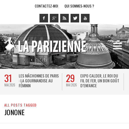
CONTACTEZ-MOI
QUI SOMMES-NOUS ?
31
29
LES MÂCHONNES DE PARIS
EXPO CALDER, LE ROI DU
: LA GOURMANDISE AU
FIL DE FER, UN BON GOÛT
FÉMININ
D’ENFANCE
MAI 2026
MAI 2026
M
ALL POSTS TAGGED
JONONE