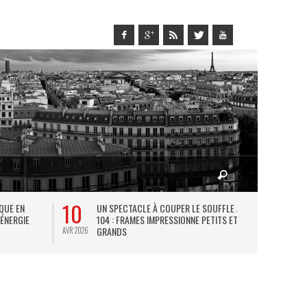
10
27
IQUE EN
UN SPECTACLE À COUPER LE SOUFFLE AU
L
 ÉNERGIE
104 : FRAMES IMPRESSIONNE PETITS ET
TH
GRANDS
AVR 2026
JUIL 2026