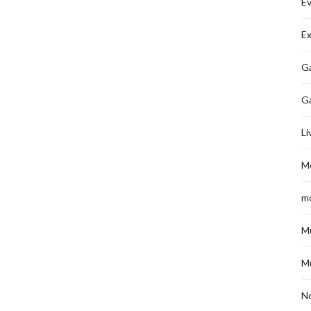
É
Ex
Ga
G
Li
M
m
M
M
No