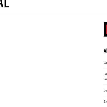
AL
A
La
La
la
Le
Ex