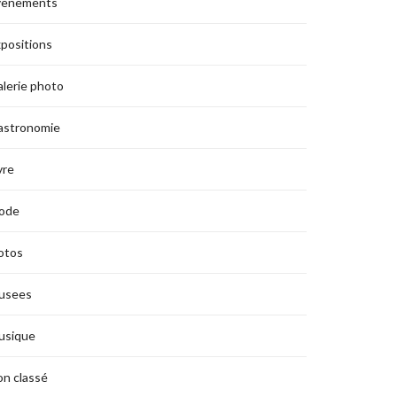
vènements
positions
lerie photo
astronomie
vre
ode
otos
usees
usique
n classé