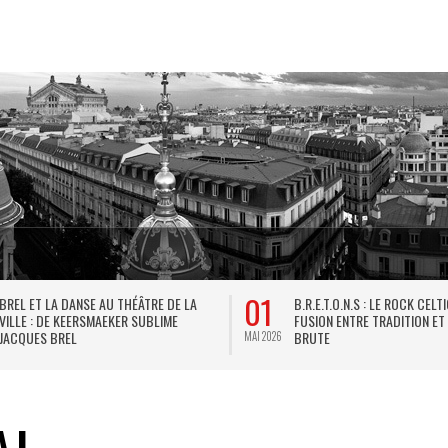
01
BREL ET LA DANSE AU THÉÂTRE DE LA
B.R.E.T.O.N.S : LE ROCK CELT
VILLE : DE KEERSMAEKER SUBLIME
FUSION ENTRE TRADITION ET
JACQUES BREL
BRUTE
MAI 2026