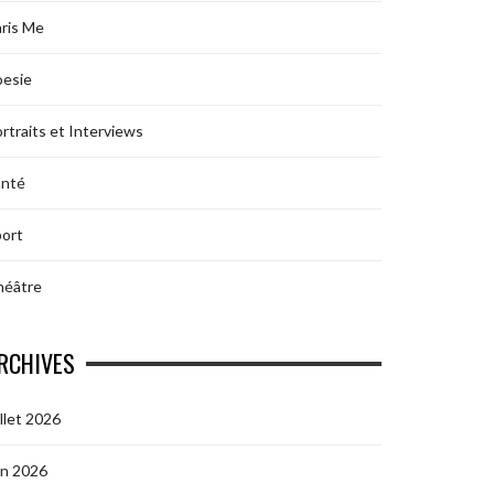
ris Me
oesie
rtraits et Interviews
anté
ort
héâtre
RCHIVES
illet 2026
in 2026