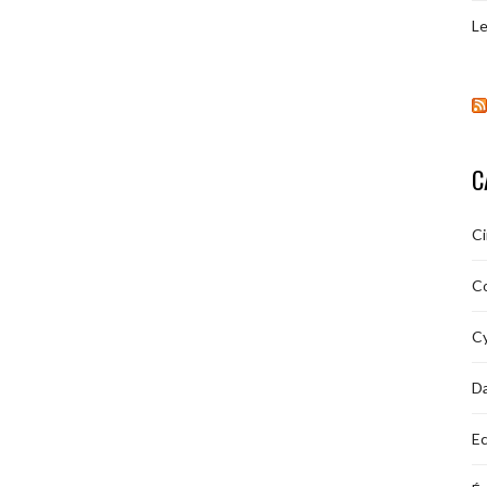
Le
C
C
C
Cy
D
Ec