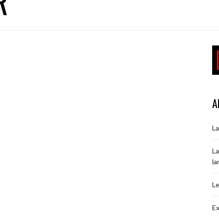
R
A
La
La
la
Le
Ex