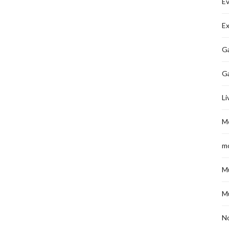
É
Ex
Ga
G
Li
M
m
M
M
No