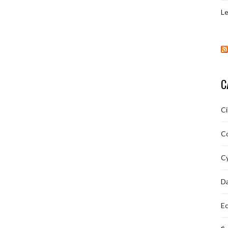
Le
C
C
C
Cy
D
Ec