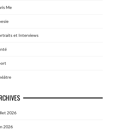
ris Me
oesie
rtraits et Interviews
anté
ort
héâtre
RCHIVES
illet 2026
in 2026