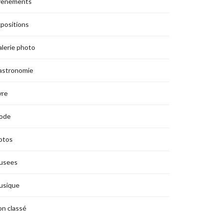
vènements
positions
lerie photo
astronomie
vre
ode
otos
usees
usique
n classé