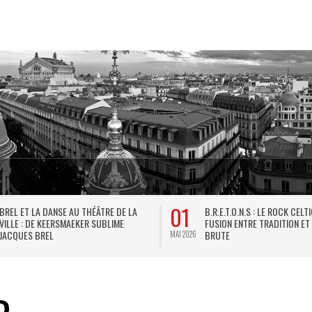
01
BREL ET LA DANSE AU THÉÂTRE DE LA
B.R.E.T.O.N.S : LE ROCK CELT
VILLE : DE KEERSMAEKER SUBLIME
FUSION ENTRE TRADITION ET
JACQUES BREL
BRUTE
MAI 2026