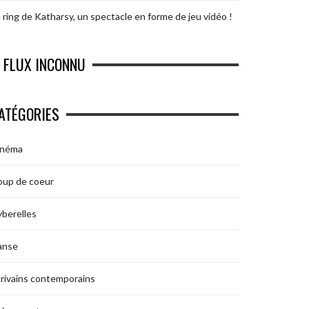
 ring de Katharsy, un spectacle en forme de jeu vidéo !
FLUX INCONNU
ATÉGORIES
inéma
oup de coeur
berelles
anse
rivains contemporains