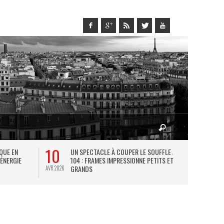
10
27
IQUE EN
UN SPECTACLE À COUPER LE SOUFFLE AU
L
 ÉNERGIE
104 : FRAMES IMPRESSIONNE PETITS ET
TH
GRANDS
AVR 2026
JUIL 2026