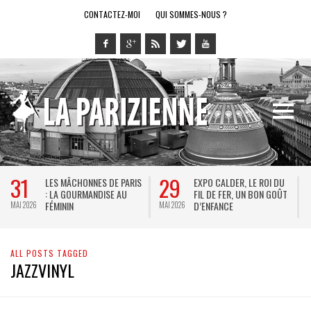
CONTACTEZ-MOI
QUI SOMMES-NOUS ?
31
29
LES MÂCHONNES DE PARIS
EXPO CALDER, LE ROI DU
: LA GOURMANDISE AU
FIL DE FER, UN BON GOÛT
FÉMININ
D’ENFANCE
MAI 2026
MAI 2026
M
ALL POSTS TAGGED
JAZZVINYL