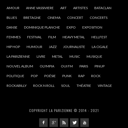
AMOUR
ANNE VASSIVIERE
ART
ARTISTES
BATACLAN
BLUES
BRETAGNE
CINEMA
CONCERT
CONCERTS
DANSE
DOMINIQUE PLANCHE
EXPO
EXPOSITION
FEMMES
FESTIVAL
FILM
HEAVY METAL
HELLFEST
HIP HOP
HUMOUR
JAZZ
JOURNALISTE
LA CIGALE
LA PARIZIENNE
LIVRE
METAL
MUSIC
MUSIQUE
NOUVEL ALBUM
OLYMPIA
OUI FM
PARIS
PINUP
POLITIQUE
POP
POÉSIE
PUNK
RAP
ROCK
ROCKABILLY
ROCK N ROLL
SOUL
THÉATRE
VINTAGE
COPYRIGHT LA PARIZIENNE © 2014 - 2021