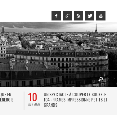
10
27
IQUE EN
UN SPECTACLE À COUPER LE SOUFFLE AU
L
 ÉNERGIE
104 : FRAMES IMPRESSIONNE PETITS ET
TH
GRANDS
AVR 2026
JUIL 2026