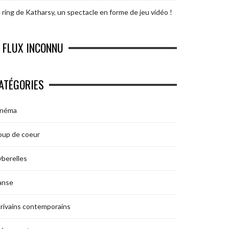
 ring de Katharsy, un spectacle en forme de jeu vidéo !
FLUX INCONNU
ATÉGORIES
inéma
oup de coeur
berelles
anse
rivains contemporains