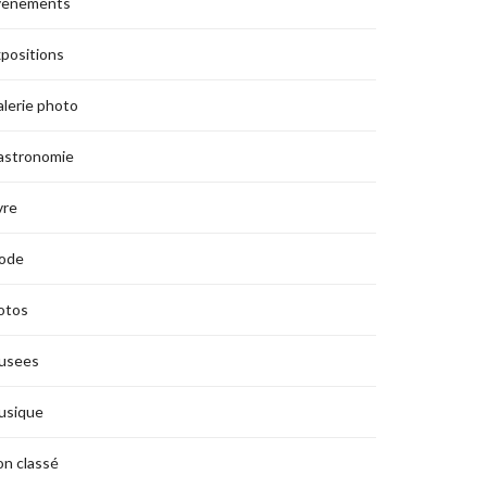
vènements
positions
lerie photo
astronomie
vre
ode
otos
usees
usique
n classé