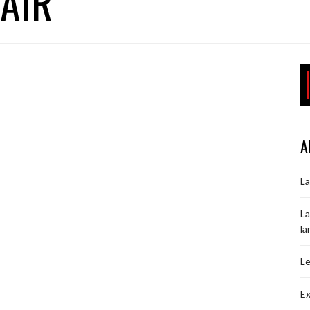
AIR
A
La
La
la
Le
Ex