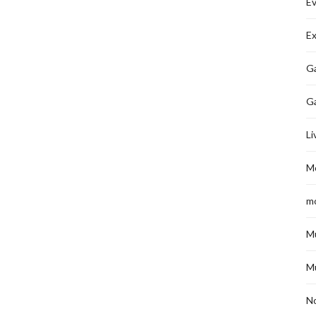
É
Ex
Ga
G
Li
M
m
M
M
No