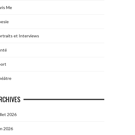
ris Me
oesie
rtraits et Interviews
anté
ort
héâtre
RCHIVES
illet 2026
in 2026