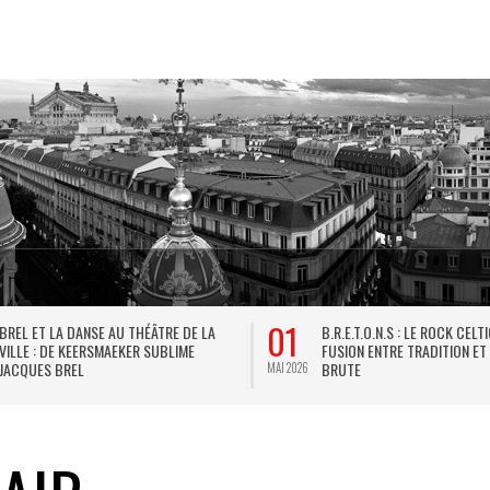
01
BREL ET LA DANSE AU THÉÂTRE DE LA
B.R.E.T.O.N.S : LE ROCK CELT
VILLE : DE KEERSMAEKER SUBLIME
FUSION ENTRE TRADITION ET
JACQUES BREL
BRUTE
MAI 2026