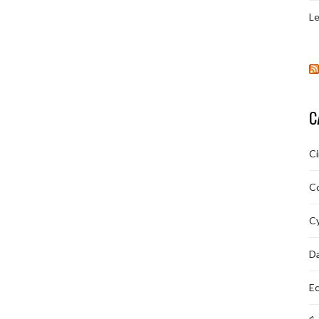
Le
C
C
C
Cy
D
Ec