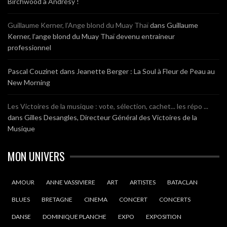
Birchwood à Andrésy !
Guillaume Kerner, l’Ange blond du Muay Thaï
dans
Guillaume
Kerner, l’ange blond du Muay Thaï devenu entraineur
professionnel
Pascal Couzinet
dans
Jeanette Berger : La Soul à Fleur de Peau au
New Morning
Les Victoires de la musique : vote, sélection, cachet... les répo ...
dans
Gilles Desangles, Directeur Général des Victoires de la
Musique
MON UNIVERS
AMOUR
ANNE VASSIVIERE
ART
ARTISTES
BATACLAN
BLUES
BRETAGNE
CINEMA
CONCERT
CONCERTS
DANSE
DOMINIQUE PLANCHE
EXPO
EXPOSITION