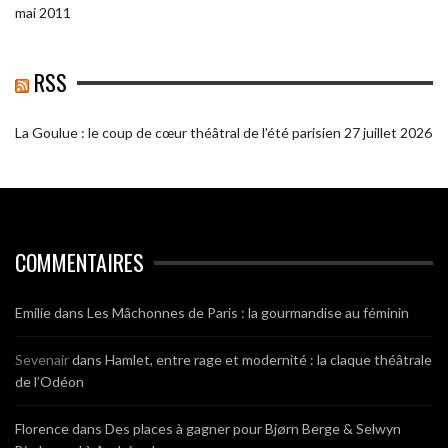
mai 2011
RSS
La Goulue : le coup de cœur théâtral de l’été parisien
27 juillet 2026
COMMENTAIRES
Emilie
dans
Les Mâchonnes de Paris : la gourmandise au féminin
Sevenair
dans
Hamlet, entre rage et modernité : la claque théâtrale
de l’Odéon
Florence
dans
Des places à gagner pour Bjørn Berge & Selwyn