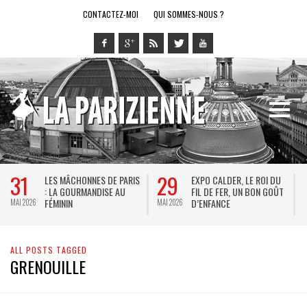
CONTACTEZ-MOI
QUI SOMMES-NOUS ?
31
29
LES MÂCHONNES DE PARIS
EXPO CALDER, LE ROI DU
: LA GOURMANDISE AU
FIL DE FER, UN BON GOÛT
FÉMININ
D’ENFANCE
MAI 2026
MAI 2026
M
ALL POSTS TAGGED
GRENOUILLE