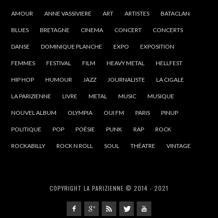
AMOUR
ANNE VASSIVIERE
ART
ARTISTES
BATACLAN
BLUES
BRETAGNE
CINEMA
CONCERT
CONCERTS
DANSE
DOMINIQUE PLANCHE
EXPO
EXPOSITION
FEMMES
FESTIVAL
FILM
HEAVY METAL
HELLFEST
HIP HOP
HUMOUR
JAZZ
JOURNALISTE
LA CIGALE
LA PARIZIENNE
LIVRE
METAL
MUSIC
MUSIQUE
NOUVEL ALBUM
OLYMPIA
OUI FM
PARIS
PINUP
POLITIQUE
POP
POÉSIE
PUNK
RAP
ROCK
ROCKABILLY
ROCK N ROLL
SOUL
THÉATRE
VINTAGE
COPYRIGHT LA PARIZIENNE © 2014 - 2021