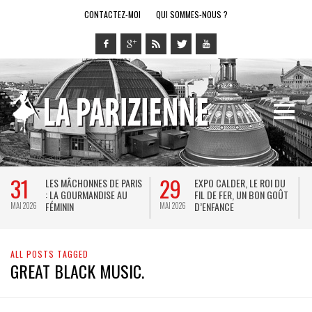
CONTACTEZ-MOI
QUI SOMMES-NOUS ?
31
29
LES MÂCHONNES DE PARIS
EXPO CALDER, LE ROI DU
: LA GOURMANDISE AU
FIL DE FER, UN BON GOÛT
FÉMININ
D’ENFANCE
MAI 2026
MAI 2026
M
ALL POSTS TAGGED
GREAT BLACK MUSIC.