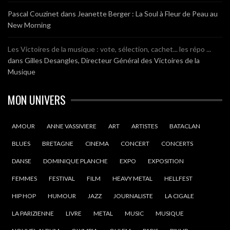
Pascal Couzinet
dans
Jeanette Berger : La Soul à Fleur de Peau au
New Morning
Les Victoires de la musique : vote, sélection, cachet... les répo ...
dans
Gilles Desangles, Directeur Général des Victoires de la
Musique
MON UNIVERS
AMOUR
ANNE VASSIVIERE
ART
ARTISTES
BATACLAN
BLUES
BRETAGNE
CINEMA
CONCERT
CONCERTS
DANSE
DOMINIQUE PLANCHE
EXPO
EXPOSITION
FEMMES
FESTIVAL
FILM
HEAVY METAL
HELLFEST
HIP HOP
HUMOUR
JAZZ
JOURNALISTE
LA CIGALE
LA PARIZIENNE
LIVRE
METAL
MUSIC
MUSIQUE