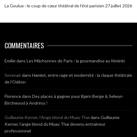
La Goulue : le coup de cœur théâtral de l’été parisien
27 juillet 2026
COMMENTAIRES
Emilie
dans
Les Mâchonnes de Paris : la gourmandise au féminin
Sevenair
dans
Hamlet, entre rage et modernité : la claque théâtrale
de l’Odéon
Florence
dans
Des places à gagner pour Bjørn Berge & Selwyn
Birchwood à Andrésy !
Guillaume Kerner, l’Ange blond du Muay Thaï
dans
Guillaume
Kerner, l’ange blond du Muay Thaï devenu entraineur
professionnel