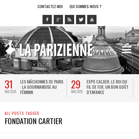
CONTACTEZ-MOI
QUI SOMMES-NOUS ?
31
29
LES MÂCHONNES DE PARIS
EXPO CALDER, LE ROI DU
: LA GOURMANDISE AU
FIL DE FER, UN BON GOÛT
FÉMININ
D’ENFANCE
MAI 2026
MAI 2026
M
ALL POSTS TAGGED
FONDATION CARTIER