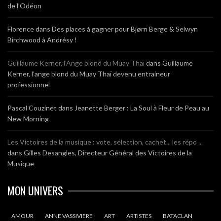
de l’Odéon
Florence
dans
Des places à gagner pour Bjørn Berge & Selwyn
Birchwood à Andrésy !
Guillaume Kerner, l’Ange blond du Muay Thaï
dans
Guillaume
Kerner, l’ange blond du Muay Thaï devenu entraineur
professionnel
Pascal Couzinet
dans
Jeanette Berger : La Soul à Fleur de Peau au
New Morning
Les Victoires de la musique : vote, sélection, cachet... les répo ...
dans
Gilles Desangles, Directeur Général des Victoires de la
Musique
MON UNIVERS
AMOUR
ANNE VASSIVIERE
ART
ARTISTES
BATACLAN