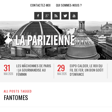
CONTACTEZ-MOI
QUI SOMMES-NOUS ?
31
29
LES MÂCHONNES DE PARIS
EXPO CALDER, LE ROI DU
: LA GOURMANDISE AU
FIL DE FER, UN BON GOÛT
FÉMININ
D’ENFANCE
MAI 2026
MAI 2026
M
ALL POSTS TAGGED
FANTOMES