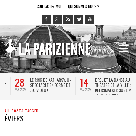
CONTACTEZ-MOI
QUI SOMMES-NOUS ?
28
14
LE RING DE KATHARSY, UN
BREL ET LA DANSE AU
SPECTACLE EN FORME DE
THÉÂTRE DE LA VILLE : DE
JEU VIDÉO !
KEERSMAEKER SUBLIME
MAI 2026
MAI 2026
M
JACQUES BREL
ALL POSTS TAGGED
ÉVIERS