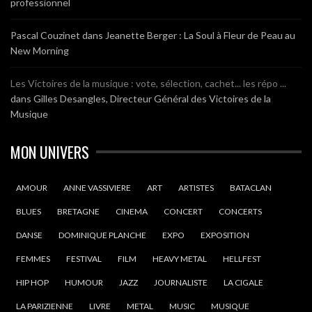
professionnel
Pascal Couzinet
dans
Jeanette Berger : La Soul à Fleur de Peau au
New Morning
Les Victoires de la musique : vote, sélection, cachet... les répo ...
dans
Gilles Desangles, Directeur Général des Victoires de la
Musique
MON UNIVERS
AMOUR
ANNE VASSIVIERE
ART
ARTISTES
BATACLAN
BLUES
BRETAGNE
CINEMA
CONCERT
CONCERTS
DANSE
DOMINIQUE PLANCHE
EXPO
EXPOSITION
FEMMES
FESTIVAL
FILM
HEAVY METAL
HELLFEST
HIP HOP
HUMOUR
JAZZ
JOURNALISTE
LA CIGALE
LA PARIZIENNE
LIVRE
METAL
MUSIC
MUSIQUE