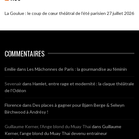
La Goulue : le coup de cœur théâtral de l’été parisien
27 juillet 2026
COMMENTAIRES
Emilie
dans
Les Mâchonnes de Paris : la gourmandise au féminin
Sevenair
dans
Hamlet, entre rage et modernité : la claque théâtrale
de l’Odéon
Florence
dans
Des places à gagner pour Bjørn Berge & Selwyn
Birchwood à Andrésy !
Guillaume Kerner, l’Ange blond du Muay Thaï
dans
Guillaume
Kerner, l’ange blond du Muay Thaï devenu entraineur