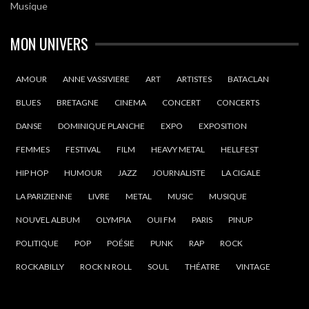
Musique
MON UNIVERS
AMOUR
ANNE VASSIVIERE
ART
ARTISTES
BATACLAN
BLUES
BRETAGNE
CINEMA
CONCERT
CONCERTS
DANSE
DOMINIQUE PLANCHE
EXPO
EXPOSITION
FEMMES
FESTIVAL
FILM
HEAVY METAL
HELLFEST
HIP HOP
HUMOUR
JAZZ
JOURNALISTE
LA CIGALE
LA PARIZIENNE
LIVRE
METAL
MUSIC
MUSIQUE
NOUVEL ALBUM
OLYMPIA
OUI FM
PARIS
PINUP
POLITIQUE
POP
POÉSIE
PUNK
RAP
ROCK
ROCKABILLY
ROCK N ROLL
SOUL
THÉATRE
VINTAGE