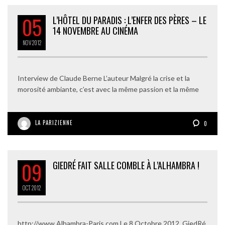
05
L’HÔTEL DU PARADIS : L’ENFER DES PÈRES – LE
14 NOVEMBRE AU CINÉMA
NOV
2012
Interview de Claude Berne L’auteur Malgré la crise et la
morosité ambiante, c’est avec la même passion et la même
LA PARIZIENNE
0
09
GIEDRÉ FAIT SALLE COMBLE À L’ALHAMBRA !
OCT
2012
http://www.Alhambra-Paris.com Le 8 Octobre 2012, GiedRé