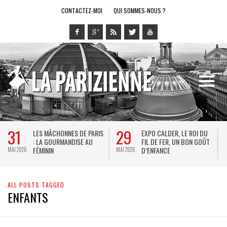
CONTACTEZ-MOI
QUI SOMMES-NOUS ?
31
29
LES MÂCHONNES DE PARIS
EXPO CALDER, LE ROI DU
: LA GOURMANDISE AU
FIL DE FER, UN BON GOÛT
FÉMININ
D’ENFANCE
MAI 2026
MAI 2026
M
ALL POSTS TAGGED
ENFANTS