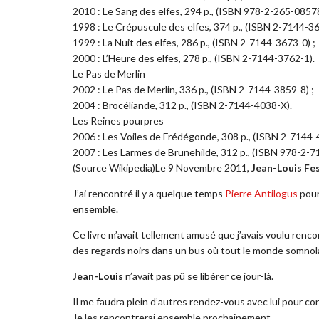
2010 : Le Sang des elfes, 294 p., (ISBN 978-2-265-08578
1998 : Le Crépuscule des elfes, 374 p., (ISBN 2-7144-36
1999 : La Nuit des elfes, 286 p., (ISBN 2-7144-3673-0) ;
2000 : L’Heure des elfes, 278 p., (ISBN 2-7144-3762-1).
Le Pas de Merlin
2002 : Le Pas de Merlin, 336 p., (ISBN 2-7144-3859-8) ;
2004 : Brocéliande, 312 p., (ISBN 2-7144-4038-X).
Les Reines pourpres
2006 : Les Voiles de Frédégonde, 308 p., (ISBN 2-7144-
2007 : Les Larmes de Brunehilde, 312 p., (ISBN 978-2-
(Source Wikipedia)
Le 9 Novembre 2011,
Jean-Louis Fe
J’ai rencontré il y a quelque temps
Pierre Antilogus
pour
ensemble.
Ce livre m’avait tellement amusé que j’avais voulu renco
des regards noirs dans un bus où tout le monde somnola
Jean-Louis
n’avait pas pû se libérer ce jour-là.
Il me faudra plein d’autres rendez-vous avec lui pour c
Je les rencontrerai ensemble prochainement.