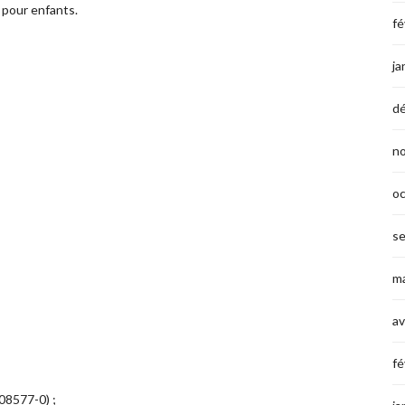
 pour enfants.
fé
ja
d
n
o
s
ma
av
fé
-08577-0) ;