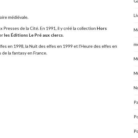
G
Li
oire médiévale.
ux Presses de la Cité. En 1991, il y créé la collection
Hors
M
ier
les Éditions Le Pré aux clercs
.
m
fes en 1998, la Nuit des elfes en 1999 et l’Heure des elfes en
 de la fantasy en France.
M
M
No
Pa
P
Po