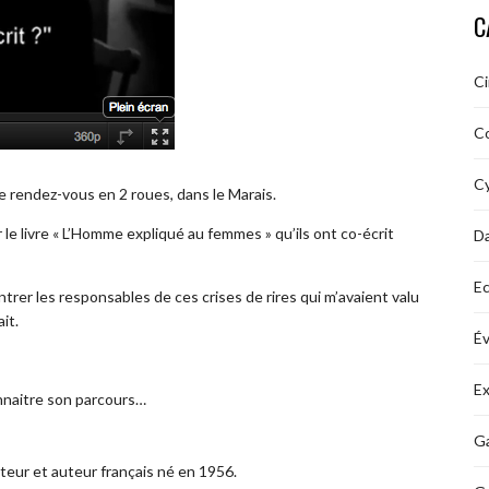
C
C
C
Cy
re rendez-vous en 2 roues, dans le Marais.
 le livre « L’Homme expliqué au femmes » qu’ils ont co-écrit
D
Ec
ntrer les responsables de ces crises de rires qui m’avaient valu
it.
É
Ex
onnaitre son parcours…
Ga
iteur et auteur français né en 1956.