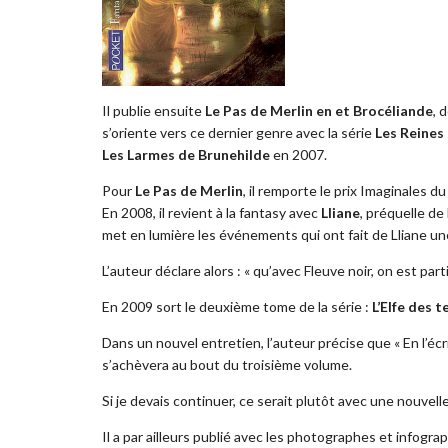
Il publie ensuite
Le Pas de Merlin en et Brocéliande
, 
s’oriente vers ce dernier genre avec la série
Les Reines
Les Larmes de Brunehilde
en 2007.
Pour
Le Pas de Merlin
, il remporte le prix Imaginales 
En 2008, il revient à la fantasy avec
Lliane
, préquelle de
met en lumière les événements qui ont fait de Lliane un
L’auteur déclare alors : « qu’avec Fleuve noir, on est parti
En 2009 sort le deuxième tome de la série :
L’Elfe des t
Dans un nouvel entretien, l’auteur précise que « En l’écr
s’achèvera au bout du troisième volume.
Si je devais continuer, ce serait plutôt avec une nouvelle
Il a par ailleurs publié avec les photographes et infogr