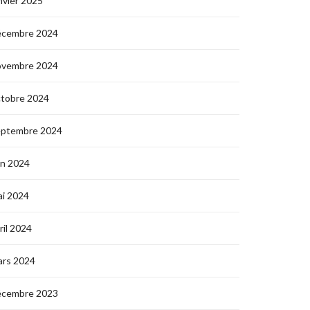
nvier 2025
écembre 2024
ovembre 2024
ctobre 2024
eptembre 2024
in 2024
i 2024
ril 2024
ars 2024
écembre 2023