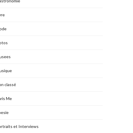
astronomie
vre
ode
otos
usees
usique
n classé
ris Me
oesie
rtraits et Interviews