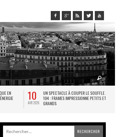
10
27
IQUE EN
UN SPECTACLE À COUPER LE SOUFFLE AU
L
 ÉNERGIE
104 : FRAMES IMPRESSIONNE PETITS ET
TH
GRANDS
AVR 2026
JUIL 2026