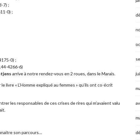
ja
-7) ;
11-0) ;
d
n
o
s
4175-0) ;
7144-4266-6)
stjens
arrive à notre rendez-vous en 2 roues, dans le Marais.
ju
 le livre « L’Homme expliqué au femmes » qu’ils ont co-écrit
ma
ntrer les responsables de ces crises de rires qui m’avaient valu
av
it.
m
onnaitre son parcours…
d