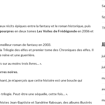
S
Sp
deux récits épiques entre la fantasy et le roman historique, puis
T
 pourpres
en deux tomes
Les Voiles de Frédégonde
en 2006 et
A
du meilleur roman de fantasy en 2003.
 la Trilogie des elfes et premier tome des Chroniques des elfes. Il
e reine et une guerrière.
ju
s sur au moins trois livres… ».
ju
erres noires
.
ma
ivant, je m’aperçois que cette histoire est une boucle qui
av
 trilogie. Peut-être une séquelle, cette fois… ».
m
aphistes Jean-Baptiste et Sandrine Rabouan, des albums illustrés