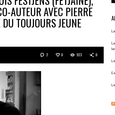
IS FESTJENS (FETJAINE),
 CO-AUTEUR AVEC PIERRE
A
E DU TOUJOURS JEUNE
La
La
la
2
0
923
0
Le
Ex
Le