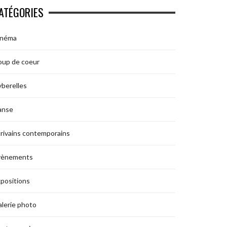
ATÉGORIES
inéma
oup de coeur
berelles
anse
rivains contemporains
vènements
positions
lerie photo