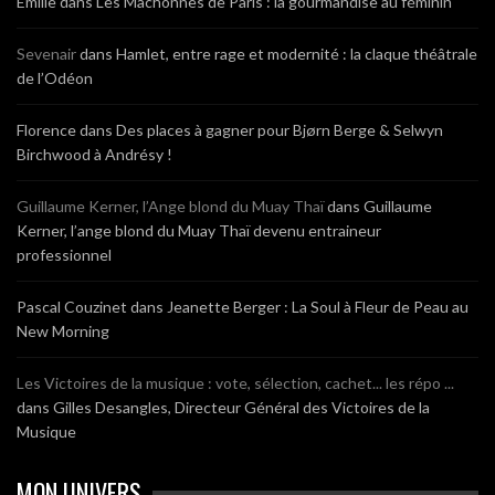
Emilie
dans
Les Mâchonnes de Paris : la gourmandise au féminin
Sevenair
dans
Hamlet, entre rage et modernité : la claque théâtrale
de l’Odéon
Florence
dans
Des places à gagner pour Bjørn Berge & Selwyn
Birchwood à Andrésy !
Guillaume Kerner, l’Ange blond du Muay Thaï
dans
Guillaume
Kerner, l’ange blond du Muay Thaï devenu entraineur
professionnel
Pascal Couzinet
dans
Jeanette Berger : La Soul à Fleur de Peau au
New Morning
Les Victoires de la musique : vote, sélection, cachet... les répo ...
dans
Gilles Desangles, Directeur Général des Victoires de la
Musique
MON UNIVERS