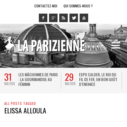
CONTACTEZ-MOI
QUI SOMMES-NOUS ?
31
29
LES MÂCHONNES DE PARIS
EXPO CALDER, LE ROI DU
: LA GOURMANDISE AU
FIL DE FER, UN BON GOÛT
FÉMININ
D’ENFANCE
MAI 2026
MAI 2026
M
ALL POSTS TAGGED
ELISSA ALLOULA