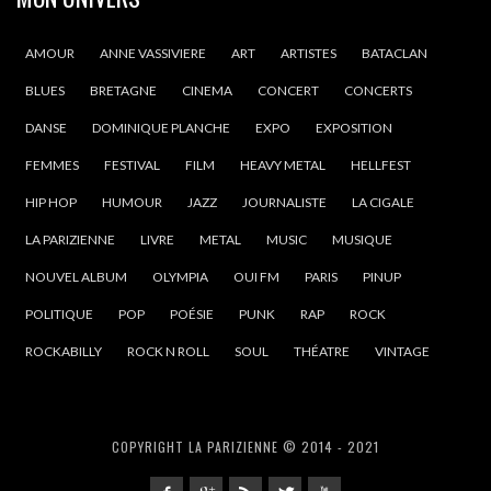
AMOUR
ANNE VASSIVIERE
ART
ARTISTES
BATACLAN
BLUES
BRETAGNE
CINEMA
CONCERT
CONCERTS
DANSE
DOMINIQUE PLANCHE
EXPO
EXPOSITION
FEMMES
FESTIVAL
FILM
HEAVY METAL
HELLFEST
HIP HOP
HUMOUR
JAZZ
JOURNALISTE
LA CIGALE
LA PARIZIENNE
LIVRE
METAL
MUSIC
MUSIQUE
NOUVEL ALBUM
OLYMPIA
OUI FM
PARIS
PINUP
POLITIQUE
POP
POÉSIE
PUNK
RAP
ROCK
ROCKABILLY
ROCK N ROLL
SOUL
THÉATRE
VINTAGE
COPYRIGHT LA PARIZIENNE © 2014 - 2021