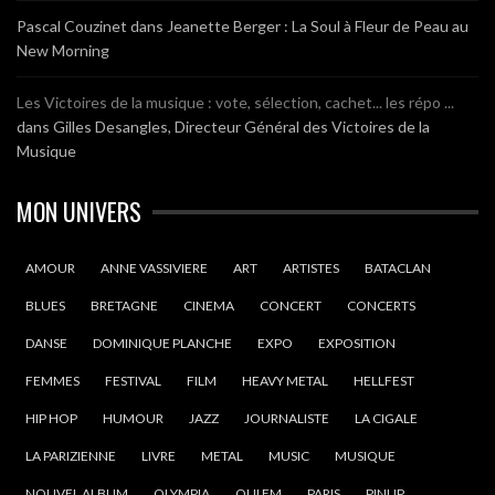
Pascal Couzinet
dans
Jeanette Berger : La Soul à Fleur de Peau au
New Morning
Les Victoires de la musique : vote, sélection, cachet... les répo ...
dans
Gilles Desangles, Directeur Général des Victoires de la
Musique
MON UNIVERS
AMOUR
ANNE VASSIVIERE
ART
ARTISTES
BATACLAN
BLUES
BRETAGNE
CINEMA
CONCERT
CONCERTS
DANSE
DOMINIQUE PLANCHE
EXPO
EXPOSITION
FEMMES
FESTIVAL
FILM
HEAVY METAL
HELLFEST
HIP HOP
HUMOUR
JAZZ
JOURNALISTE
LA CIGALE
LA PARIZIENNE
LIVRE
METAL
MUSIC
MUSIQUE
NOUVEL ALBUM
OLYMPIA
OUI FM
PARIS
PINUP