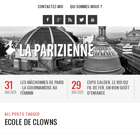
CONTACTEZ-MOI
QUI SOMMES-NOUS ?
31
29
LES MÂCHONNES DE PARIS
EXPO CALDER, LE ROI DU
: LA GOURMANDISE AU
FIL DE FER, UN BON GOÛT
FÉMININ
D’ENFANCE
MAI 2026
MAI 2026
M
ALL POSTS TAGGED
ECOLE DE CLOWNS