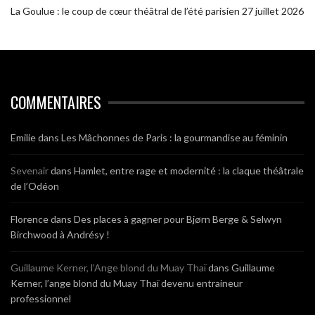
La Goulue : le coup de cœur théâtral de l’été parisien
27 juillet 2026
COMMENTAIRES
Emilie
dans
Les Mâchonnes de Paris : la gourmandise au féminin
Sevenair
dans
Hamlet, entre rage et modernité : la claque théâtrale
de l’Odéon
Florence
dans
Des places à gagner pour Bjørn Berge & Selwyn
Birchwood à Andrésy !
Guillaume Kerner, l’Ange blond du Muay Thaï
dans
Guillaume
Kerner, l’ange blond du Muay Thaï devenu entraineur
professionnel