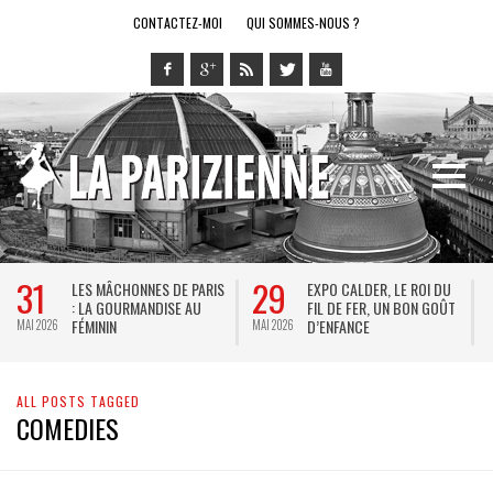
CONTACTEZ-MOI
QUI SOMMES-NOUS ?
31
29
LES MÂCHONNES DE PARIS
EXPO CALDER, LE ROI DU
: LA GOURMANDISE AU
FIL DE FER, UN BON GOÛT
FÉMININ
D’ENFANCE
MAI 2026
MAI 2026
M
ALL POSTS TAGGED
COMEDIES