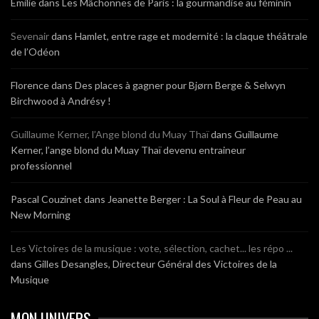
Emilie
dans
Les Mâchonnes de Paris : la gourmandise au féminin
Sevenair
dans
Hamlet, entre rage et modernité : la claque théâtrale
de l’Odéon
Florence
dans
Des places à gagner pour Bjørn Berge & Selwyn
Birchwood à Andrésy !
Guillaume Kerner, l’Ange blond du Muay Thaï
dans
Guillaume
Kerner, l’ange blond du Muay Thaï devenu entraineur
professionnel
Pascal Couzinet
dans
Jeanette Berger : La Soul à Fleur de Peau au
New Morning
Les Victoires de la musique : vote, sélection, cachet... les répo ...
dans
Gilles Desangles, Directeur Général des Victoires de la
Musique
MON UNIVERS