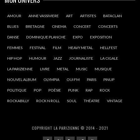
AMOUR
ANNE VASSIVIERE
ART
ARTISTES
BATACLAN
BLUES
BRETAGNE
CINEMA
CONCERT
CONCERTS
DANSE
DOMINIQUE PLANCHE
EXPO
EXPOSITION
FEMMES
FESTIVAL
FILM
HEAVY METAL
HELLFEST
HIP HOP
HUMOUR
JAZZ
JOURNALISTE
LA CIGALE
LA PARIZIENNE
LIVRE
METAL
MUSIC
MUSIQUE
NOUVEL ALBUM
OLYMPIA
OUI FM
PARIS
PINUP
POLITIQUE
POP
POÉSIE
PUNK
RAP
ROCK
ROCKABILLY
ROCK N ROLL
SOUL
THÉATRE
VINTAGE
COPYRIGHT LA PARIZIENNE © 2014 - 2021