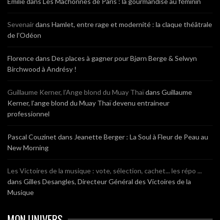
Emilie
dans
Les Mâchonnes de Paris : la gourmandise au féminin
Sevenair
dans
Hamlet, entre rage et modernité : la claque théâtrale
de l’Odéon
Florence
dans
Des places à gagner pour Bjørn Berge & Selwyn
Birchwood à Andrésy !
Guillaume Kerner, l’Ange blond du Muay Thaï
dans
Guillaume
Kerner, l’ange blond du Muay Thaï devenu entraineur
professionnel
Pascal Couzinet
dans
Jeanette Berger : La Soul à Fleur de Peau au
New Morning
Les Victoires de la musique : vote, sélection, cachet... les répo ...
dans
Gilles Desangles, Directeur Général des Victoires de la
Musique
MON UNIVERS