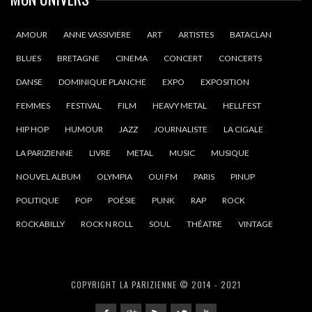
AMOUR
ANNE VASSIVIERE
ART
ARTISTES
BATACLAN
BLUES
BRETAGNE
CINEMA
CONCERT
CONCERTS
DANSE
DOMINIQUE PLANCHE
EXPO
EXPOSITION
FEMMES
FESTIVAL
FILM
HEAVY METAL
HELLFEST
HIP HOP
HUMOUR
JAZZ
JOURNALISTE
LA CIGALE
LA PARIZIENNE
LIVRE
METAL
MUSIC
MUSIQUE
NOUVEL ALBUM
OLYMPIA
OUI FM
PARIS
PINUP
POLITIQUE
POP
POÉSIE
PUNK
RAP
ROCK
ROCKABILLY
ROCK N ROLL
SOUL
THÉATRE
VINTAGE
COPYRIGHT LA PARIZIENNE © 2014 - 2021