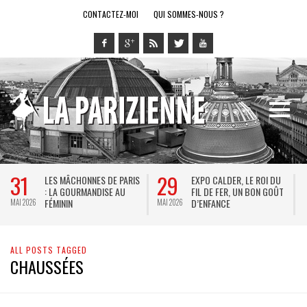
CONTACTEZ-MOI
QUI SOMMES-NOUS ?
31
29
LES MÂCHONNES DE PARIS
EXPO CALDER, LE ROI DU
: LA GOURMANDISE AU
FIL DE FER, UN BON GOÛT
FÉMININ
D’ENFANCE
MAI 2026
MAI 2026
M
ALL POSTS TAGGED
CHAUSSÉES