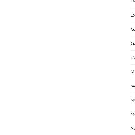
É
Ex
Ga
G
Li
M
m
M
M
No