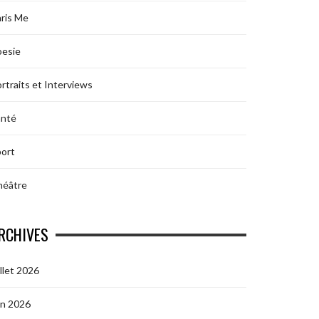
ris Me
oesie
rtraits et Interviews
anté
ort
héâtre
RCHIVES
illet 2026
in 2026