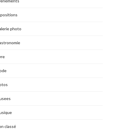
vènements
positions
lerie photo
astronomie
vre
ode
otos
usees
usique
n classé