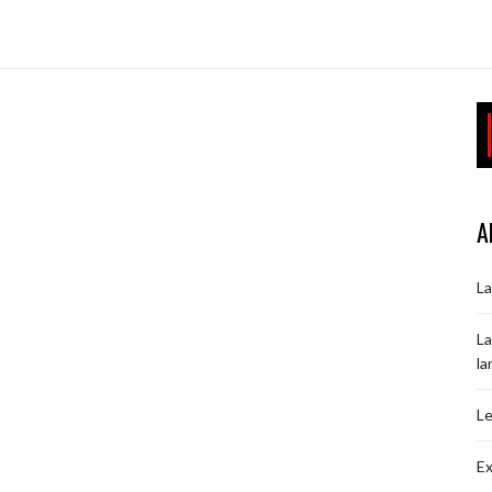
A
La
La
la
Le
Ex