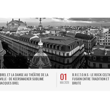
01
BREL ET LA DANSE AU THÉÂTRE DE LA
B.R.E.T.O.N.S : LE ROCK CELT
VILLE : DE KEERSMAEKER SUBLIME
FUSION ENTRE TRADITION ET
JACQUES BREL
BRUTE
MAI 2026