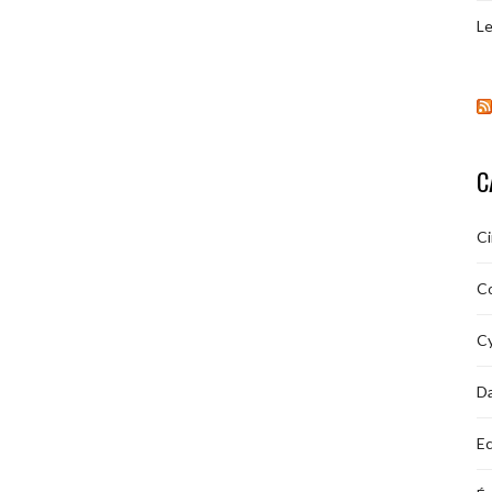
Le
C
C
C
Cy
D
Ec