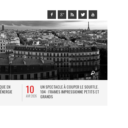
10
27
IQUE EN
UN SPECTACLE À COUPER LE SOUFFLE AU
L
 ÉNERGIE
104 : FRAMES IMPRESSIONNE PETITS ET
TH
GRANDS
AVR 2026
JUIL 2026