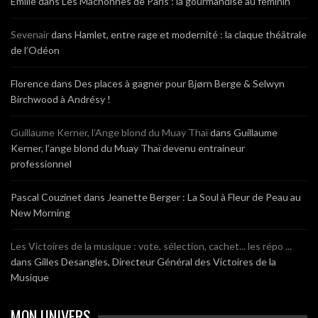
Emilie
dans
Les Mâchonnes de Paris : la gourmandise au féminin
Sevenair
dans
Hamlet, entre rage et modernité : la claque théâtrale
de l’Odéon
Florence
dans
Des places à gagner pour Bjørn Berge & Selwyn
Birchwood à Andrésy !
Guillaume Kerner, l’Ange blond du Muay Thaï
dans
Guillaume
Kerner, l’ange blond du Muay Thaï devenu entraineur
professionnel
Pascal Couzinet
dans
Jeanette Berger : La Soul à Fleur de Peau au
New Morning
Les Victoires de la musique : vote, sélection, cachet... les répo ...
dans
Gilles Desangles, Directeur Général des Victoires de la
Musique
MON UNIVERS