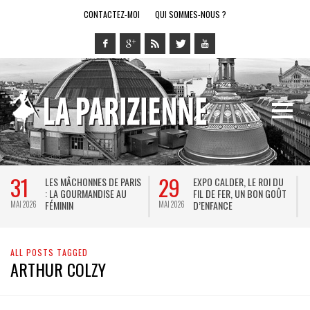
CONTACTEZ-MOI
QUI SOMMES-NOUS ?
31
29
LES MÂCHONNES DE PARIS
EXPO CALDER, LE ROI DU
: LA GOURMANDISE AU
FIL DE FER, UN BON GOÛT
FÉMININ
D’ENFANCE
MAI 2026
MAI 2026
M
ALL POSTS TAGGED
ARTHUR COLZY