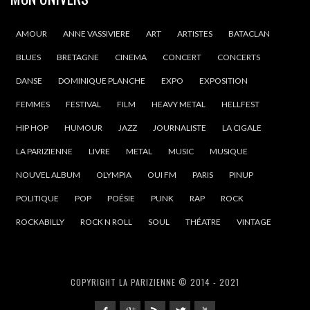
AMOUR
ANNE VASSIVIERE
ART
ARTISTES
BATACLAN
BLUES
BRETAGNE
CINEMA
CONCERT
CONCERTS
DANSE
DOMINIQUE PLANCHE
EXPO
EXPOSITION
FEMMES
FESTIVAL
FILM
HEAVY METAL
HELLFEST
HIP HOP
HUMOUR
JAZZ
JOURNALISTE
LA CIGALE
LA PARIZIENNE
LIVRE
METAL
MUSIC
MUSIQUE
NOUVEL ALBUM
OLYMPIA
OUI FM
PARIS
PINUP
POLITIQUE
POP
POÉSIE
PUNK
RAP
ROCK
ROCKABILLY
ROCK N ROLL
SOUL
THÉATRE
VINTAGE
COPYRIGHT LA PARIZIENNE © 2014 - 2021