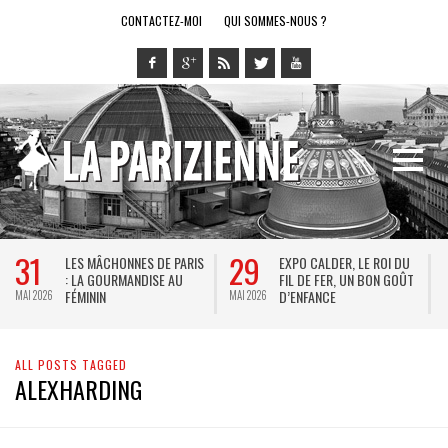
CONTACTEZ-MOI
QUI SOMMES-NOUS ?
31
29
LES MÂCHONNES DE PARIS
EXPO CALDER, LE ROI DU
: LA GOURMANDISE AU
FIL DE FER, UN BON GOÛT
FÉMININ
D’ENFANCE
MAI 2026
MAI 2026
M
ALL POSTS TAGGED
ALEXHARDING