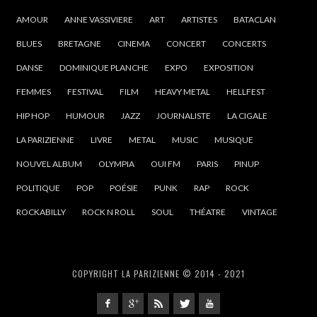
AMOUR
ANNE VASSIVIERE
ART
ARTISTES
BATACLAN
BLUES
BRETAGNE
CINEMA
CONCERT
CONCERTS
DANSE
DOMINIQUE PLANCHE
EXPO
EXPOSITION
FEMMES
FESTIVAL
FILM
HEAVY METAL
HELLFEST
HIP HOP
HUMOUR
JAZZ
JOURNALISTE
LA CIGALE
LA PARIZIENNE
LIVRE
METAL
MUSIC
MUSIQUE
NOUVEL ALBUM
OLYMPIA
OUI FM
PARIS
PINUP
POLITIQUE
POP
POÉSIE
PUNK
RAP
ROCK
ROCKABILLY
ROCK N ROLL
SOUL
THÉATRE
VINTAGE
COPYRIGHT LA PARIZIENNE © 2014 - 2021