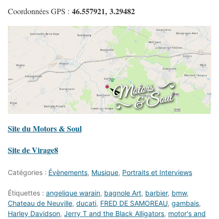
46.557921, 3.29482
Coordonnées GPS :
Site du Motors & Soul
Site de Virage8
Catégories :
Évènements
,
Musique
,
Portraits et Interviews
Étiquettes :
angelique warain
,
bagnole Art
,
barbier
,
bmw
,
Chateau de Neuville
,
ducati
,
FRED DE SAMOREAU
,
gambais
,
Harley Davidson
,
Jerry T and the Black Alligators
,
motor's and