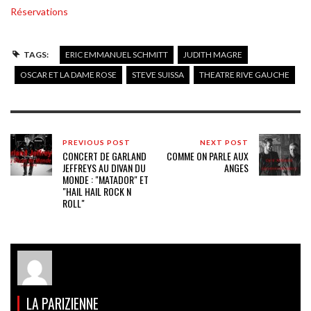
Réservations
TAGS:
ERIC EMMANUEL SCHMITT
JUDITH MAGRE
OSCAR ET LA DAME ROSE
STEVE SUISSA
THEATRE RIVE GAUCHE
PREVIOUS POST
NEXT POST
CONCERT DE GARLAND
COMME ON PARLE AUX
JEFFREYS AU DIVAN DU
ANGES
MONDE : "MATADOR" ET
"HAIL HAIL ROCK N
ROLL"
LA PARIZIENNE