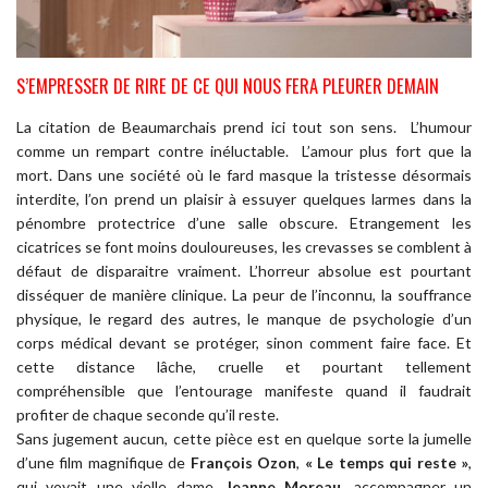
S’EMPRESSER DE RIRE DE CE QUI NOUS FERA PLEURER DEMAIN
La citation de Beaumarchais prend ici tout son sens. L’humour
comme un rempart contre inéluctable. L’amour plus fort que la
mort. Dans une société où le fard masque la tristesse désormais
interdite, l’on prend un plaisir à essuyer quelques larmes dans la
pénombre protectrice d’une salle obscure. Etrangement les
cicatrices se font moins douloureuses, les crevasses se comblent à
défaut de disparaitre vraiment. L’horreur absolue est pourtant
disséquer de manière clinique. La peur de l’inconnu, la souffrance
physique, le regard des autres, le manque de psychologie d’un
corps médical devant se protéger, sinon comment faire face. Et
cette distance lâche, cruelle et pourtant tellement
compréhensible que l’entourage manifeste quand il faudrait
profiter de chaque seconde qu’il reste.
Sans jugement aucun, cette pièce est en quelque sorte la jumelle
d’une film magnifique de
François Ozon
,
« Le temps qui reste »
,
qui voyait une vielle dame,
Jeanne Moreau
, accompagner un