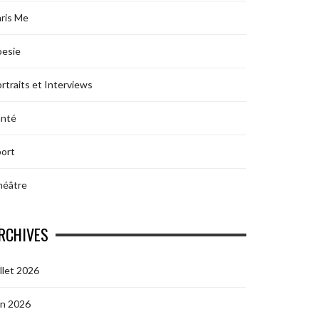
ris Me
oesie
rtraits et Interviews
anté
ort
héâtre
RCHIVES
illet 2026
in 2026