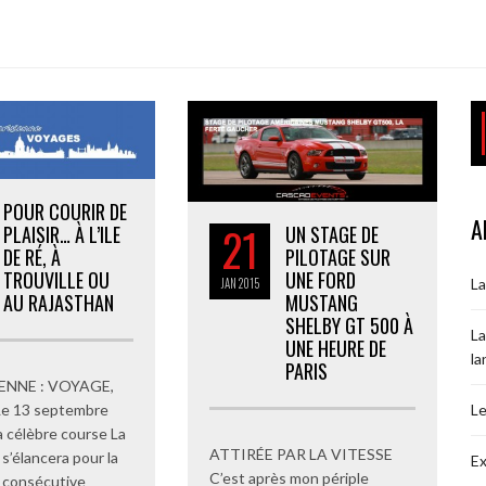
POUR COURIR DE
A
21
PLAISIR… À L’ILE
UN STAGE DE
DE RÉ, À
PILOTAGE SUR
TROUVILLE OU
UNE FORD
La
JAN
2015
AU RAJASTHAN
MUSTANG
SHELBY GT 500 À
La
UNE HEURE DE
la
PARIS
IENNE : VOYAGE,
e 13 septembre
Le
la célèbre course La
ATTIRÉE PAR LA VITESSE
s’élancera pour la
Ex
C’est après mon périple
 consécutive