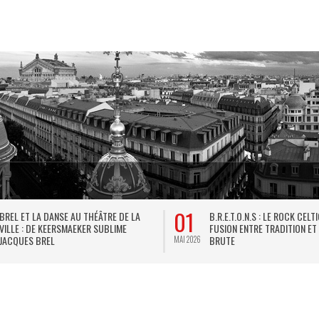
01
BREL ET LA DANSE AU THÉÂTRE DE LA
B.R.E.T.O.N.S : LE ROCK CELT
VILLE : DE KEERSMAEKER SUBLIME
FUSION ENTRE TRADITION ET
JACQUES BREL
BRUTE
MAI 2026