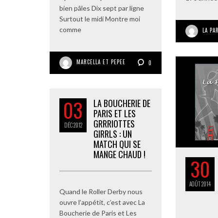
bien pâles Dix sept par ligne
Surtout le midi Montre moi
comme
LA PA
MARCELLA ET PEPEE
0
03
LA BOUCHERIE DE
PARIS ET LES
GRRRIOTTES
DÉC
2012
GIRRLS : UN
MATCH QUI SE
MANGE CHAUD !
30
AOÛT
2014
Quand le Roller Derby nous
ouvre l’appétit, c’est avec La
Boucherie de Paris et Les