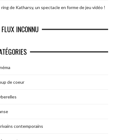
 ring de Katharsy, un spectacle en forme de jeu vidéo !
FLUX INCONNU
ATÉGORIES
inéma
oup de coeur
berelles
anse
rivains contemporains