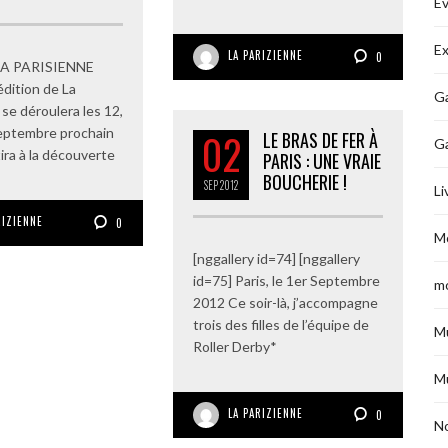
É
Ex
LA PARIZIENNE
0
A PARISIENNE
dition de La
Ga
 se déroulera les 12,
septembre prochain
02
LE BRAS DE FER À
G
tira à la découverte
PARIS : UNE VRAIE
BOUCHERIE !
SEP
2012
Li
RIZIENNE
0
M
[nggallery id=74] [nggallery
id=75] Paris, le 1er Septembre
m
2012 Ce soir-là, j’accompagne
trois des filles de l’équipe de
M
Roller Derby*
M
LA PARIZIENNE
0
No