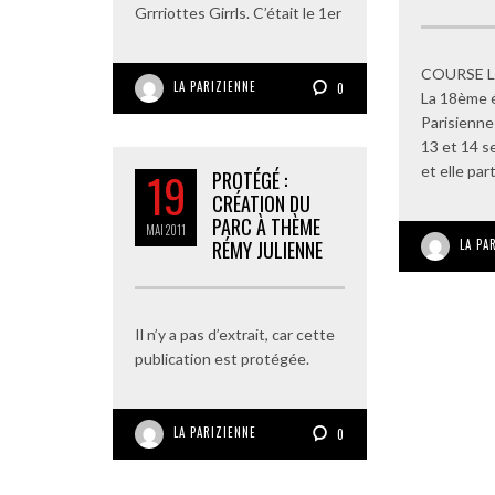
Grrriottes Girrls. C’était le 1er
COURSE L
LA PARIZIENNE
0
La 18ème é
Parisienne
13 et 14 
et elle par
19
PROTÉGÉ :
CRÉATION DU
PARC À THÈME
MAI
2011
LA PA
RÉMY JULIENNE
Il n’y a pas d’extrait, car cette
publication est protégée.
LA PARIZIENNE
0