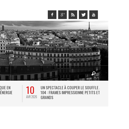
10
27
IQUE EN
UN SPECTACLE À COUPER LE SOUFFLE AU
L
 ÉNERGIE
104 : FRAMES IMPRESSIONNE PETITS ET
TH
GRANDS
AVR 2026
JUIL 2026