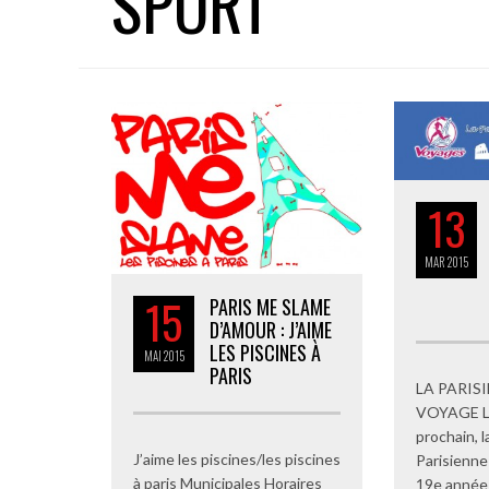
SPORT
13
MAR
2015
15
PARIS ME SLAME
D’AMOUR : J’AIME
LES PISCINES À
MAI
2015
PARIS
LA PARIS
VOYAGE L
prochain, 
J’aime les piscines/les piscines
Parisienne 
à paris Municipales Horaires
19e année