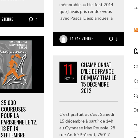
mémorable au Hellfest 2014
Le
que j’avais pris rendez-vous
avec Pascal Desplanques, à
RIZIENNE
0
LA PARIZIENNE
0
C
11
CHAMPIONNAT
C
D’ILE DE FRANCE
DE MUAY THAÏ LE
DÉC
2012
C
15 DÉCEMBRE
2012
Cy
35.000
COUREUSES
D
POUR LA
C’est gratuit et c’est Samedi
PARISIENNE LE 12,
15 décembre à partir de 14h
Ec
13 ET 14
au Gymnase Max Roussie, 28
SEPTEMBRE
rue André Bréchet, 75017