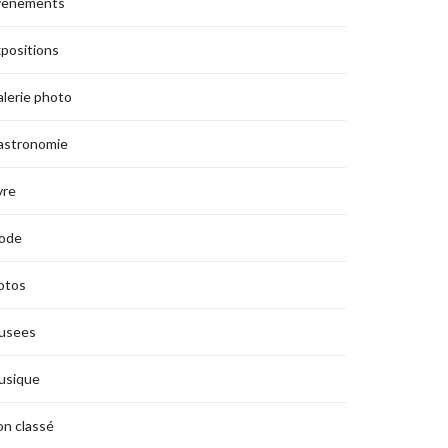
vènements
positions
lerie photo
astronomie
vre
ode
otos
usees
usique
n classé