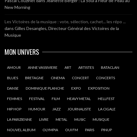
Pascal Couzinet
dans
Jeanette Berger : La Soul à Fleur de Peau au
New Morning
Les Victoires de la musique : vote, sélection, cachet... les répo ...
dans
Gilles Desangles, Directeur Général des Victoires de la
Musique
MON UNIVERS
AMOUR
ANNE VASSIVIERE
ART
ARTISTES
BATACLAN
BLUES
BRETAGNE
CINEMA
CONCERT
CONCERTS
DANSE
DOMINIQUE PLANCHE
EXPO
EXPOSITION
FEMMES
FESTIVAL
FILM
HEAVY METAL
HELLFEST
HIP HOP
HUMOUR
JAZZ
JOURNALISTE
LA CIGALE
LA PARIZIENNE
LIVRE
METAL
MUSIC
MUSIQUE
NOUVEL ALBUM
OLYMPIA
OUI FM
PARIS
PINUP