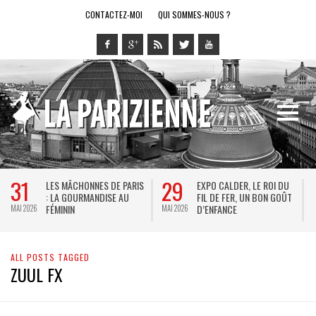
CONTACTEZ-MOI
QUI SOMMES-NOUS ?
31
29
LES MÂCHONNES DE PARIS
EXPO CALDER, LE ROI DU
: LA GOURMANDISE AU
FIL DE FER, UN BON GOÛT
FÉMININ
D’ENFANCE
MAI 2026
MAI 2026
M
ALL POSTS TAGGED
ZUUL FX