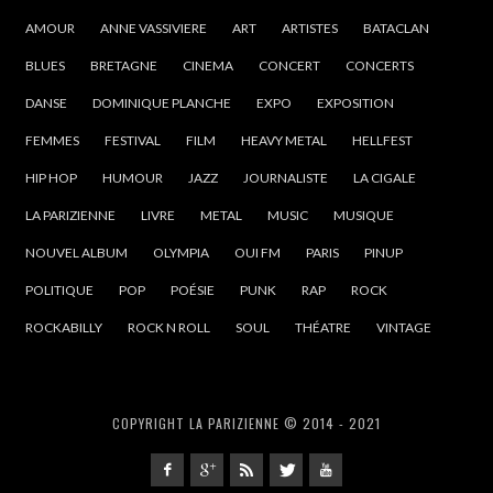
AMOUR
ANNE VASSIVIERE
ART
ARTISTES
BATACLAN
BLUES
BRETAGNE
CINEMA
CONCERT
CONCERTS
DANSE
DOMINIQUE PLANCHE
EXPO
EXPOSITION
FEMMES
FESTIVAL
FILM
HEAVY METAL
HELLFEST
HIP HOP
HUMOUR
JAZZ
JOURNALISTE
LA CIGALE
LA PARIZIENNE
LIVRE
METAL
MUSIC
MUSIQUE
NOUVEL ALBUM
OLYMPIA
OUI FM
PARIS
PINUP
POLITIQUE
POP
POÉSIE
PUNK
RAP
ROCK
ROCKABILLY
ROCK N ROLL
SOUL
THÉATRE
VINTAGE
COPYRIGHT LA PARIZIENNE © 2014 - 2021