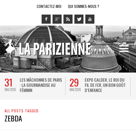
CONTACTEZ-MOI
QUI SOMMES-NOUS ?
31
29
LES MÂCHONNES DE PARIS
EXPO CALDER, LE ROI DU
: LA GOURMANDISE AU
FIL DE FER, UN BON GOÛT
FÉMININ
D’ENFANCE
MAI 2026
MAI 2026
M
ALL POSTS TAGGED
ZEBDA