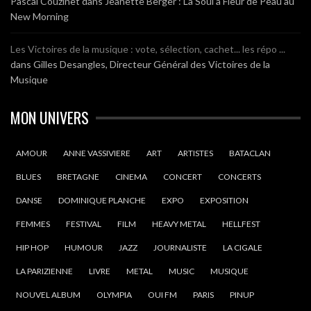
Pascal Couzinet
dans
Jeanette Berger : La Soul à Fleur de Peau au
New Morning
Les Victoires de la musique : vote, sélection, cachet... les répo ...
dans
Gilles Desangles, Directeur Général des Victoires de la
Musique
MON UNIVERS
AMOUR
ANNE VASSIVIERE
ART
ARTISTES
BATACLAN
BLUES
BRETAGNE
CINEMA
CONCERT
CONCERTS
DANSE
DOMINIQUE PLANCHE
EXPO
EXPOSITION
FEMMES
FESTIVAL
FILM
HEAVY METAL
HELLFEST
HIP HOP
HUMOUR
JAZZ
JOURNALISTE
LA CIGALE
LA PARIZIENNE
LIVRE
METAL
MUSIC
MUSIQUE
NOUVEL ALBUM
OLYMPIA
OUI FM
PARIS
PINUP