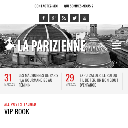
CONTACTEZ-MOI
QUI SOMMES-NOUS ?
31
29
LES MÂCHONNES DE PARIS
EXPO CALDER, LE ROI DU
: LA GOURMANDISE AU
FIL DE FER, UN BON GOÛT
FÉMININ
D’ENFANCE
MAI 2026
MAI 2026
M
ALL POSTS TAGGED
VIP BOOK