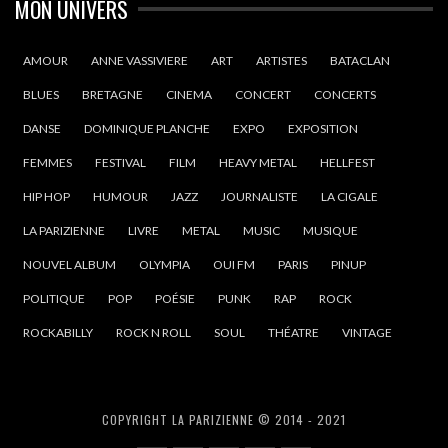
MON UNIVERS
AMOUR
ANNE VASSIVIERE
ART
ARTISTES
BATACLAN
BLUES
BRETAGNE
CINEMA
CONCERT
CONCERTS
DANSE
DOMINIQUE PLANCHE
EXPO
EXPOSITION
FEMMES
FESTIVAL
FILM
HEAVY METAL
HELLFEST
HIP HOP
HUMOUR
JAZZ
JOURNALISTE
LA CIGALE
LA PARIZIENNE
LIVRE
METAL
MUSIC
MUSIQUE
NOUVEL ALBUM
OLYMPIA
OUI FM
PARIS
PINUP
POLITIQUE
POP
POÉSIE
PUNK
RAP
ROCK
ROCKABILLY
ROCK N ROLL
SOUL
THÉATRE
VINTAGE
COPYRIGHT LA PARIZIENNE © 2014 - 2021