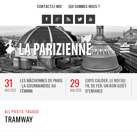
CONTACTEZ-MOI
QUI SOMMES-NOUS ?
31
29
LES MÂCHONNES DE PARIS
EXPO CALDER, LE ROI DU
: LA GOURMANDISE AU
FIL DE FER, UN BON GOÛT
FÉMININ
D’ENFANCE
MAI 2026
MAI 2026
M
ALL POSTS TAGGED
TRAMWAY