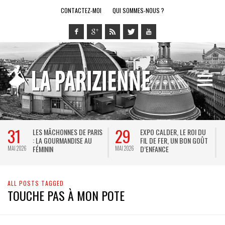
CONTACTEZ-MOI
QUI SOMMES-NOUS ?
31
29
LES MÂCHONNES DE PARIS
EXPO CALDER, LE ROI DU
: LA GOURMANDISE AU
FIL DE FER, UN BON GOÛT
FÉMININ
D’ENFANCE
MAI 2026
MAI 2026
M
ALL POSTS TAGGED
TOUCHE PAS À MON POTE