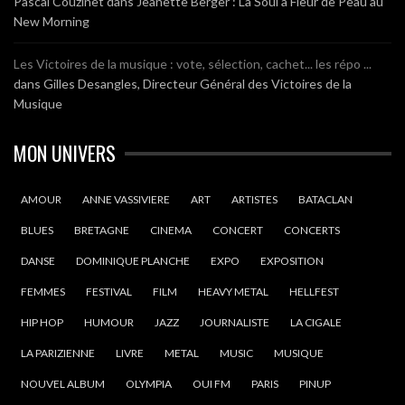
Pascal Couzinet
dans
Jeanette Berger : La Soul à Fleur de Peau au
New Morning
Les Victoires de la musique : vote, sélection, cachet... les répo ...
dans
Gilles Desangles, Directeur Général des Victoires de la
Musique
MON UNIVERS
AMOUR
ANNE VASSIVIERE
ART
ARTISTES
BATACLAN
BLUES
BRETAGNE
CINEMA
CONCERT
CONCERTS
DANSE
DOMINIQUE PLANCHE
EXPO
EXPOSITION
FEMMES
FESTIVAL
FILM
HEAVY METAL
HELLFEST
HIP HOP
HUMOUR
JAZZ
JOURNALISTE
LA CIGALE
LA PARIZIENNE
LIVRE
METAL
MUSIC
MUSIQUE
NOUVEL ALBUM
OLYMPIA
OUI FM
PARIS
PINUP