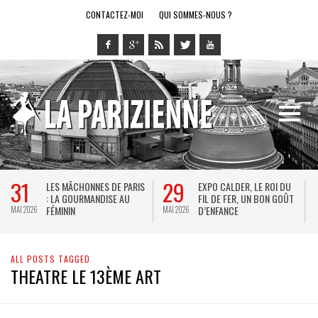
CONTACTEZ-MOI
QUI SOMMES-NOUS ?
31
29
LES MÂCHONNES DE PARIS
EXPO CALDER, LE ROI DU
: LA GOURMANDISE AU
FIL DE FER, UN BON GOÛT
FÉMININ
D’ENFANCE
MAI 2026
MAI 2026
M
ALL POSTS TAGGED
THEATRE LE 13ÈME ART