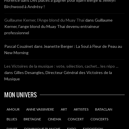
Florence
dans
Des places à gagner pour Bjørn Berge & Selwyn
Birchwood à Andrésy !
Guillaume Kerner, l’Ange blond du Muay Thaï
dans
Guillaume
Kerner, l’ange blond du Muay Thaï devenu entraineur
professionnel
Pascal Couzinet
dans
Jeanette Berger : La Soul à Fleur de Peau au
New Morning
Les Victoires de la musique : vote, sélection, cachet... les répo ...
dans
Gilles Desangles, Directeur Général des Victoires de la
Musique
MON UNIVERS
AMOUR
ANNE VASSIVIERE
ART
ARTISTES
BATACLAN
BLUES
BRETAGNE
CINEMA
CONCERT
CONCERTS
DANSE
DOMINIQUE PLANCHE
EXPO
EXPOSITION