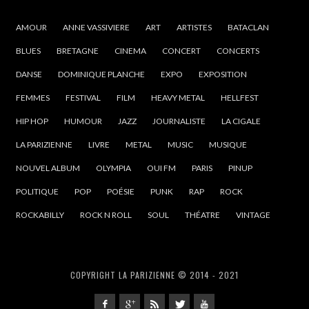
AMOUR
ANNE VASSIVIERE
ART
ARTISTES
BATACLAN
BLUES
BRETAGNE
CINEMA
CONCERT
CONCERTS
DANSE
DOMINIQUE PLANCHE
EXPO
EXPOSITION
FEMMES
FESTIVAL
FILM
HEAVY METAL
HELLFEST
HIP HOP
HUMOUR
JAZZ
JOURNALISTE
LA CIGALE
LA PARIZIENNE
LIVRE
METAL
MUSIC
MUSIQUE
NOUVEL ALBUM
OLYMPIA
OUI FM
PARIS
PINUP
POLITIQUE
POP
POÉSIE
PUNK
RAP
ROCK
ROCKABILLY
ROCK N ROLL
SOUL
THÉATRE
VINTAGE
COPYRIGHT LA PARIZIENNE © 2014 - 2021