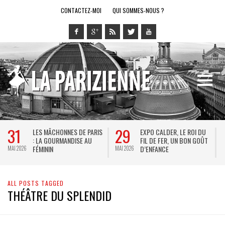
CONTACTEZ-MOI
QUI SOMMES-NOUS ?
31
29
LES MÂCHONNES DE PARIS
EXPO CALDER, LE ROI DU
: LA GOURMANDISE AU
FIL DE FER, UN BON GOÛT
FÉMININ
D’ENFANCE
MAI 2026
MAI 2026
M
ALL POSTS TAGGED
THÉÂTRE DU SPLENDID