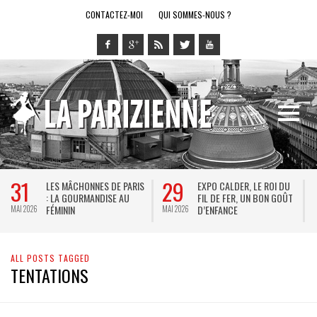
CONTACTEZ-MOI
QUI SOMMES-NOUS ?
31
29
LES MÂCHONNES DE PARIS
EXPO CALDER, LE ROI DU
: LA GOURMANDISE AU
FIL DE FER, UN BON GOÛT
FÉMININ
D’ENFANCE
MAI 2026
MAI 2026
M
ALL POSTS TAGGED
TENTATIONS