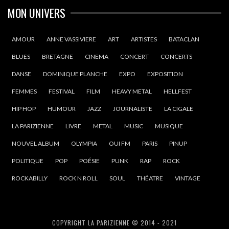
MON UNIVERS
AMOUR
ANNE VASSIVIERE
ART
ARTISTES
BATACLAN
BLUES
BRETAGNE
CINEMA
CONCERT
CONCERTS
DANSE
DOMINIQUE PLANCHE
EXPO
EXPOSITION
FEMMES
FESTIVAL
FILM
HEAVY METAL
HELLFEST
HIP HOP
HUMOUR
JAZZ
JOURNALISTE
LA CIGALE
LA PARIZIENNE
LIVRE
METAL
MUSIC
MUSIQUE
NOUVEL ALBUM
OLYMPIA
OUI FM
PARIS
PINUP
POLITIQUE
POP
POÉSIE
PUNK
RAP
ROCK
ROCKABILLY
ROCK N ROLL
SOUL
THÉATRE
VINTAGE
COPYRIGHT LA PARIZIENNE © 2014 - 2021