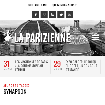
CONTACTEZ-MOI
QUI SOMMES-NOUS ?
31
29
LES MÂCHONNES DE PARIS
EXPO CALDER, LE ROI DU
: LA GOURMANDISE AU
FIL DE FER, UN BON GOÛT
FÉMININ
D’ENFANCE
MAI 2026
MAI 2026
M
ALL POSTS TAGGED
SYNAPSON