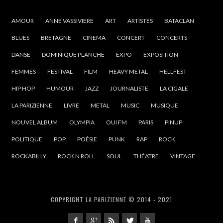
AMOUR
ANNE VASSIVIERE
ART
ARTISTES
BATACLAN
BLUES
BRETAGNE
CINEMA
CONCERT
CONCERTS
DANSE
DOMINIQUE PLANCHE
EXPO
EXPOSITION
FEMMES
FESTIVAL
FILM
HEAVY METAL
HELLFEST
HIP HOP
HUMOUR
JAZZ
JOURNALISTE
LA CIGALE
LA PARIZIENNE
LIVRE
METAL
MUSIC
MUSIQUE
NOUVEL ALBUM
OLYMPIA
OUI FM
PARIS
PINUP
POLITIQUE
POP
POÉSIE
PUNK
RAP
ROCK
ROCKABILLY
ROCK N ROLL
SOUL
THÉATRE
VINTAGE
COPYRIGHT LA PARIZIENNE © 2014 - 2021