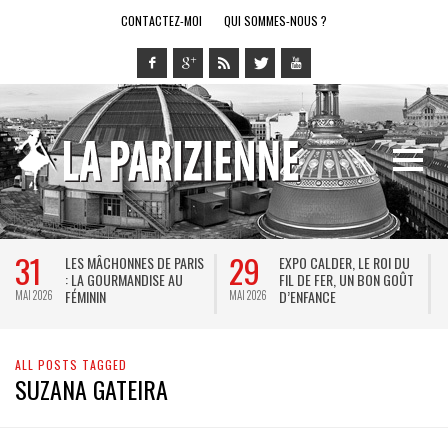
CONTACTEZ-MOI
QUI SOMMES-NOUS ?
31
29
LES MÂCHONNES DE PARIS
EXPO CALDER, LE ROI DU
: LA GOURMANDISE AU
FIL DE FER, UN BON GOÛT
FÉMININ
D’ENFANCE
MAI 2026
MAI 2026
M
ALL POSTS TAGGED
SUZANA GATEIRA