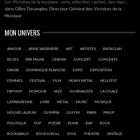
Les Victoires de la musique : vote, sélection, cachet... les répo ...
dans
Gilles Desangles, Directeur Général des Victoires de la
Musique
MON UNIVERS
AMOUR
ANNE VASSIVIERE
ART
ARTISTES
BATACLAN
BLUES
BRETAGNE
CINEMA
CONCERT
CONCERTS
DANSE
DOMINIQUE PLANCHE
EXPO
EXPOSITION
FEMMES
FESTIVAL
FILM
HEAVY METAL
HELLFEST
HIP HOP
HUMOUR
JAZZ
JOURNALISTE
LA CIGALE
LA PARIZIENNE
LIVRE
METAL
MUSIC
MUSIQUE
NOUVEL ALBUM
OLYMPIA
OUI FM
PARIS
PINUP
POLITIQUE
POP
POÉSIE
PUNK
RAP
ROCK
ROCKABILLY
ROCK N ROLL
SOUL
THÉATRE
VINTAGE