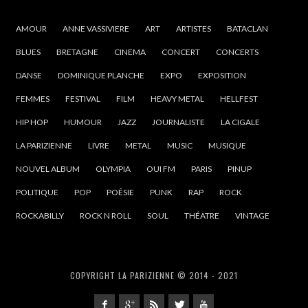
AMOUR
ANNE VASSIVIERE
ART
ARTISTES
BATACLAN
BLUES
BRETAGNE
CINEMA
CONCERT
CONCERTS
DANSE
DOMINIQUE PLANCHE
EXPO
EXPOSITION
FEMMES
FESTIVAL
FILM
HEAVY METAL
HELLFEST
HIP HOP
HUMOUR
JAZZ
JOURNALISTE
LA CIGALE
LA PARIZIENNE
LIVRE
METAL
MUSIC
MUSIQUE
NOUVEL ALBUM
OLYMPIA
OUI FM
PARIS
PINUP
POLITIQUE
POP
POÉSIE
PUNK
RAP
ROCK
ROCKABILLY
ROCK N ROLL
SOUL
THÉATRE
VINTAGE
COPYRIGHT LA PARIZIENNE © 2014 - 2021