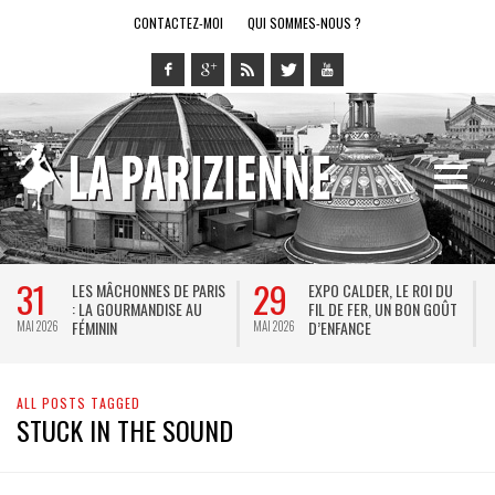
CONTACTEZ-MOI
QUI SOMMES-NOUS ?
31
29
LES MÂCHONNES DE PARIS
EXPO CALDER, LE ROI DU
: LA GOURMANDISE AU
FIL DE FER, UN BON GOÛT
FÉMININ
D’ENFANCE
MAI 2026
MAI 2026
M
ALL POSTS TAGGED
STUCK IN THE SOUND