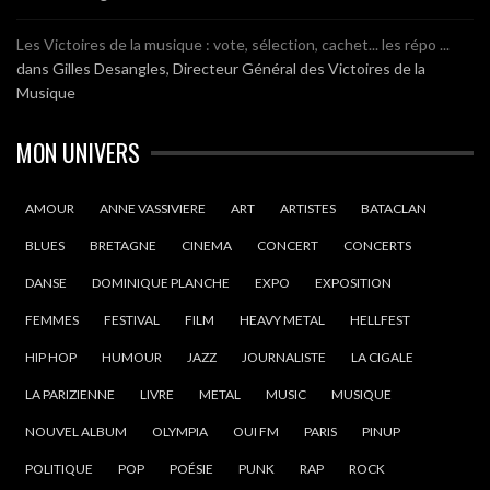
Les Victoires de la musique : vote, sélection, cachet... les répo ...
dans
Gilles Desangles, Directeur Général des Victoires de la
Musique
MON UNIVERS
AMOUR
ANNE VASSIVIERE
ART
ARTISTES
BATACLAN
BLUES
BRETAGNE
CINEMA
CONCERT
CONCERTS
DANSE
DOMINIQUE PLANCHE
EXPO
EXPOSITION
FEMMES
FESTIVAL
FILM
HEAVY METAL
HELLFEST
HIP HOP
HUMOUR
JAZZ
JOURNALISTE
LA CIGALE
LA PARIZIENNE
LIVRE
METAL
MUSIC
MUSIQUE
NOUVEL ALBUM
OLYMPIA
OUI FM
PARIS
PINUP
POLITIQUE
POP
POÉSIE
PUNK
RAP
ROCK