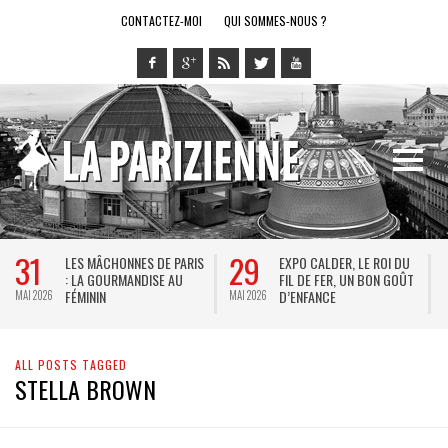
CONTACTEZ-MOI
QUI SOMMES-NOUS ?
31
29
LES MÂCHONNES DE PARIS
EXPO CALDER, LE ROI DU
: LA GOURMANDISE AU
FIL DE FER, UN BON GOÛT
FÉMININ
D’ENFANCE
MAI 2026
MAI 2026
M
ALL POSTS TAGGED
STELLA BROWN