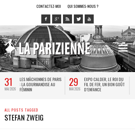
CONTACTEZ-MOI
QUI SOMMES-NOUS ?
31
29
LES MÂCHONNES DE PARIS
EXPO CALDER, LE ROI DU
: LA GOURMANDISE AU
FIL DE FER, UN BON GOÛT
FÉMININ
D’ENFANCE
MAI 2026
MAI 2026
M
ALL POSTS TAGGED
STEFAN ZWEIG