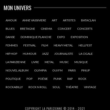
MON UNIVERS
AMOUR
ANNE VASSIVIERE
ART
ARTISTES
BATACLAN
BLUES
BRETAGNE
CINEMA
CONCERT
CONCERTS
DANSE
DOMINIQUE PLANCHE
EXPO
EXPOSITION
FEMMES
FESTIVAL
FILM
HEAVY METAL
HELLFEST
HIP HOP
HUMOUR
JAZZ
JOURNALISTE
LA CIGALE
LA PARIZIENNE
LIVRE
METAL
MUSIC
MUSIQUE
NOUVEL ALBUM
OLYMPIA
OUI FM
PARIS
PINUP
POLITIQUE
POP
POÉSIE
PUNK
RAP
ROCK
ROCKABILLY
ROCK N ROLL
SOUL
THÉATRE
VINTAGE
COPYRIGHT LA PARIZIENNE © 2014 - 2021