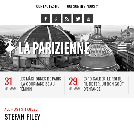
CONTACTEZ-MOI
QUI SOMMES-NOUS ?
31
29
LES MÂCHONNES DE PARIS
EXPO CALDER, LE ROI DU
: LA GOURMANDISE AU
FIL DE FER, UN BON GOÛT
FÉMININ
D’ENFANCE
MAI 2026
MAI 2026
M
ALL POSTS TAGGED
STEFAN FILEY