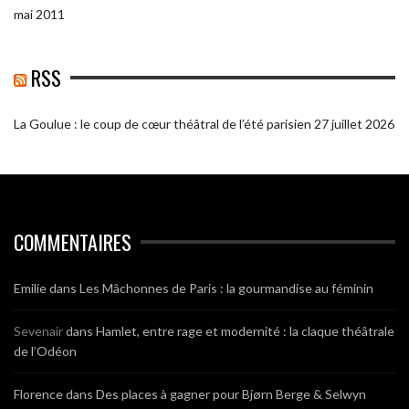
mai 2011
RSS
La Goulue : le coup de cœur théâtral de l’été parisien
27 juillet 2026
COMMENTAIRES
Emilie
dans
Les Mâchonnes de Paris : la gourmandise au féminin
Sevenair
dans
Hamlet, entre rage et modernité : la claque théâtrale
de l’Odéon
Florence
dans
Des places à gagner pour Bjørn Berge & Selwyn