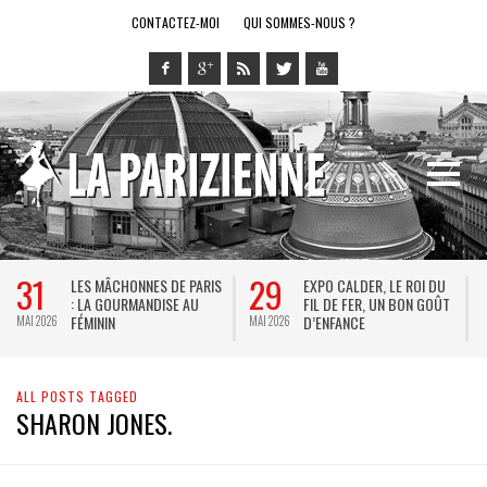
CONTACTEZ-MOI
QUI SOMMES-NOUS ?
31
29
LES MÂCHONNES DE PARIS
EXPO CALDER, LE ROI DU
: LA GOURMANDISE AU
FIL DE FER, UN BON GOÛT
FÉMININ
D’ENFANCE
MAI 2026
MAI 2026
M
ALL POSTS TAGGED
SHARON JONES.