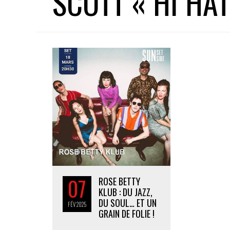
SCOTT « HI HAT
07
ROSE BETTY
KLUB : DU JAZZ,
DU SOUL… ET UN
FÉV
2025
GRAIN DE FOLIE !