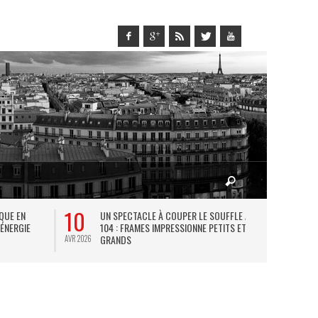
10
27
IQUE EN
UN SPECTACLE À COUPER LE SOUFFLE AU
L
 ÉNERGIE
104 : FRAMES IMPRESSIONNE PETITS ET
TH
GRANDS
AVR 2026
JUIL 2026