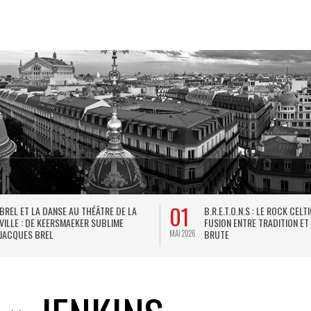
01
BREL ET LA DANSE AU THÉÂTRE DE LA
B.R.E.T.O.N.S : LE ROCK CELT
VILLE : DE KEERSMAEKER SUBLIME
FUSION ENTRE TRADITION ET
JACQUES BREL
BRUTE
MAI 2026