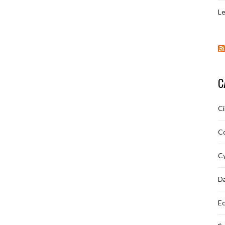
Le
C
C
C
Cy
D
Ec