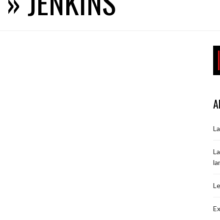
 » JENKINS
A
La
La
la
Le
Ex