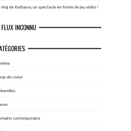
 ring de Katharsy, un spectacle en forme de jeu vidéo !
FLUX INCONNU
ATÉGORIES
inéma
oup de coeur
berelles
anse
rivains contemporains