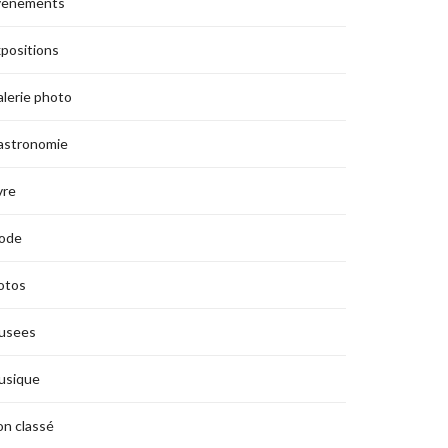
vènements
positions
lerie photo
astronomie
vre
ode
otos
usees
usique
n classé