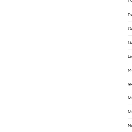
É
Ex
Ga
G
Li
M
m
M
M
No