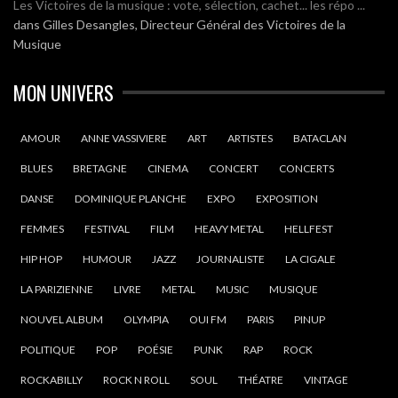
Les Victoires de la musique : vote, sélection, cachet... les répo ...
dans
Gilles Desangles, Directeur Général des Victoires de la
Musique
MON UNIVERS
AMOUR
ANNE VASSIVIERE
ART
ARTISTES
BATACLAN
BLUES
BRETAGNE
CINEMA
CONCERT
CONCERTS
DANSE
DOMINIQUE PLANCHE
EXPO
EXPOSITION
FEMMES
FESTIVAL
FILM
HEAVY METAL
HELLFEST
HIP HOP
HUMOUR
JAZZ
JOURNALISTE
LA CIGALE
LA PARIZIENNE
LIVRE
METAL
MUSIC
MUSIQUE
NOUVEL ALBUM
OLYMPIA
OUI FM
PARIS
PINUP
POLITIQUE
POP
POÉSIE
PUNK
RAP
ROCK
ROCKABILLY
ROCK N ROLL
SOUL
THÉATRE
VINTAGE