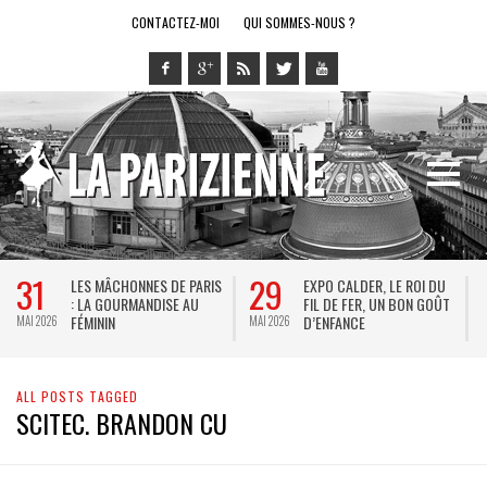
CONTACTEZ-MOI
QUI SOMMES-NOUS ?
31
29
LES MÂCHONNES DE PARIS
EXPO CALDER, LE ROI DU
: LA GOURMANDISE AU
FIL DE FER, UN BON GOÛT
FÉMININ
D’ENFANCE
MAI 2026
MAI 2026
M
ALL POSTS TAGGED
SCITEC. BRANDON CU