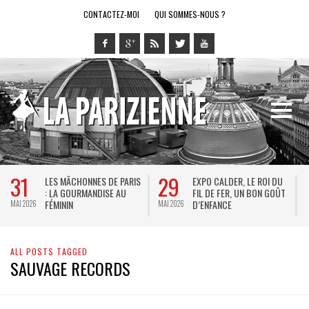
CONTACTEZ-MOI
QUI SOMMES-NOUS ?
31
29
LES MÂCHONNES DE PARIS
EXPO CALDER, LE ROI DU
: LA GOURMANDISE AU
FIL DE FER, UN BON GOÛT
FÉMININ
D’ENFANCE
MAI 2026
MAI 2026
M
ALL POSTS TAGGED
SAUVAGE RECORDS