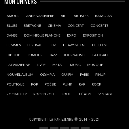
MON UNIVERS
AMOUR
ANNE VASSIVIERE
ART
ARTISTES
BATACLAN
BLUES
BRETAGNE
CINEMA
CONCERT
CONCERTS
DANSE
DOMINIQUE PLANCHE
EXPO
EXPOSITION
FEMMES
FESTIVAL
FILM
HEAVY METAL
HELLFEST
HIP HOP
HUMOUR
JAZZ
JOURNALISTE
LA CIGALE
LA PARIZIENNE
LIVRE
METAL
MUSIC
MUSIQUE
NOUVEL ALBUM
OLYMPIA
OUI FM
PARIS
PINUP
POLITIQUE
POP
POÉSIE
PUNK
RAP
ROCK
ROCKABILLY
ROCK N ROLL
SOUL
THÉATRE
VINTAGE
COPYRIGHT LA PARIZIENNE © 2014 - 2021