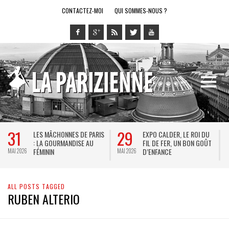
CONTACTEZ-MOI
QUI SOMMES-NOUS ?
31
29
LES MÂCHONNES DE PARIS
EXPO CALDER, LE ROI DU
: LA GOURMANDISE AU
FIL DE FER, UN BON GOÛT
FÉMININ
D’ENFANCE
MAI 2026
MAI 2026
M
ALL POSTS TAGGED
RUBEN ALTERIO