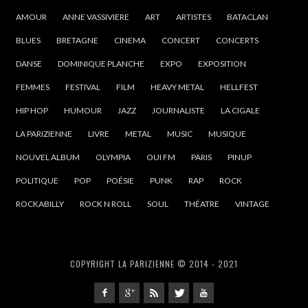
AMOUR
ANNE VASSIVIERE
ART
ARTISTES
BATACLAN
BLUES
BRETAGNE
CINEMA
CONCERT
CONCERTS
DANSE
DOMINIQUE PLANCHE
EXPO
EXPOSITION
FEMMES
FESTIVAL
FILM
HEAVY METAL
HELLFEST
HIP HOP
HUMOUR
JAZZ
JOURNALISTE
LA CIGALE
LA PARIZIENNE
LIVRE
METAL
MUSIC
MUSIQUE
NOUVEL ALBUM
OLYMPIA
OUI FM
PARIS
PINUP
POLITIQUE
POP
POÉSIE
PUNK
RAP
ROCK
ROCKABILLY
ROCK N ROLL
SOUL
THÉATRE
VINTAGE
COPYRIGHT LA PARIZIENNE © 2014 - 2021