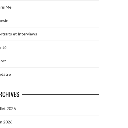
ris Me
oesie
rtraits et Interviews
anté
ort
héâtre
RCHIVES
illet 2026
in 2026