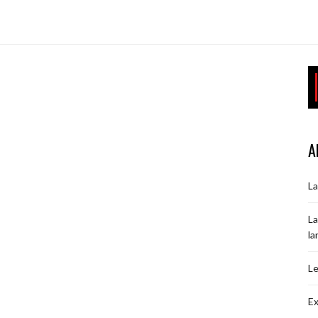
A
La
La
la
Le
Ex