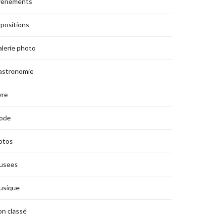
vènements
positions
lerie photo
astronomie
vre
ode
otos
usees
usique
n classé