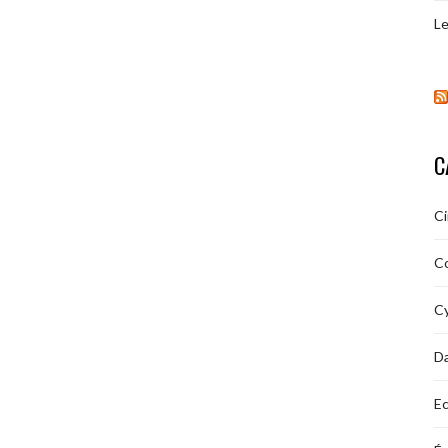
Le
C
C
C
Cy
D
Ec