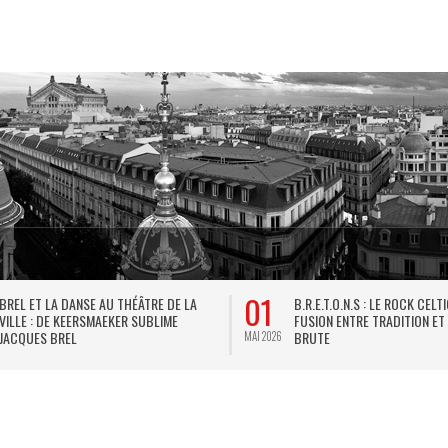
01
BREL ET LA DANSE AU THÉÂTRE DE LA
B.R.E.T.O.N.S : LE ROCK CELT
VILLE : DE KEERSMAEKER SUBLIME
FUSION ENTRE TRADITION ET
JACQUES BREL
BRUTE
MAI 2026