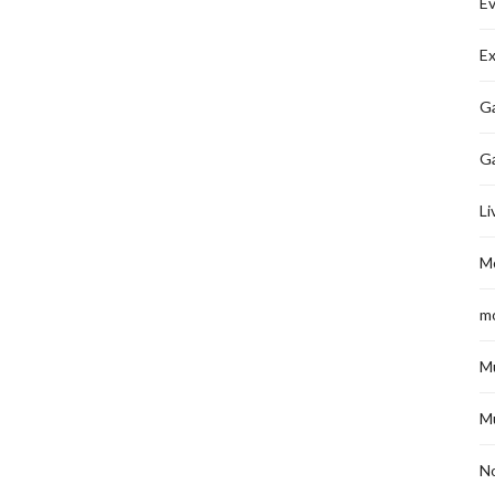
É
Ex
Ga
G
Li
M
m
M
M
No