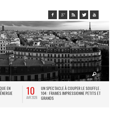
10
27
IQUE EN
UN SPECTACLE À COUPER LE SOUFFLE AU
L
 ÉNERGIE
104 : FRAMES IMPRESSIONNE PETITS ET
TH
GRANDS
AVR 2026
JUIL 2026