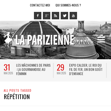
CONTACTEZ-MOI
QUI SOMMES-NOUS ?
31
29
LES MÂCHONNES DE PARIS
EXPO CALDER, LE ROI DU
: LA GOURMANDISE AU
FIL DE FER, UN BON GOÛT
FÉMININ
D’ENFANCE
MAI 2026
MAI 2026
M
ALL POSTS TAGGED
RÉPÉTITION