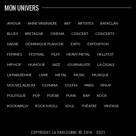
MON UNIVERS
AMOUR
ANNE VASSIVIERE
ART
ARTISTES
BATACLAN
BLUES
BRETAGNE
CINEMA
CONCERT
CONCERTS
DANSE
DOMINIQUE PLANCHE
EXPO
EXPOSITION
FEMMES
FESTIVAL
FILM
HEAVY METAL
HELLFEST
HIP HOP
HUMOUR
JAZZ
JOURNALISTE
LA CIGALE
LA PARIZIENNE
LIVRE
METAL
MUSIC
MUSIQUE
NOUVEL ALBUM
OLYMPIA
OUI FM
PARIS
PINUP
POLITIQUE
POP
POÉSIE
PUNK
RAP
ROCK
ROCKABILLY
ROCK N ROLL
SOUL
THÉATRE
VINTAGE
COPYRIGHT LA PARIZIENNE © 2014 - 2021