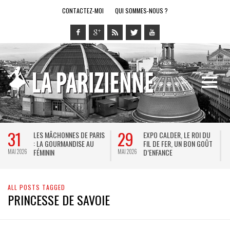
CONTACTEZ-MOI
QUI SOMMES-NOUS ?
31
29
LES MÂCHONNES DE PARIS
EXPO CALDER, LE ROI DU
: LA GOURMANDISE AU
FIL DE FER, UN BON GOÛT
FÉMININ
D’ENFANCE
MAI 2026
MAI 2026
M
ALL POSTS TAGGED
PRINCESSE DE SAVOIE