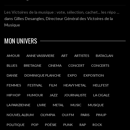
Les Victoires de la musique : vote, sélection, cachet... les répo ...
dans
Gilles Desangles, Directeur Général des Victoires de la
Musique
MON UNIVERS
AMOUR
ANNE VASSIVIERE
ART
ARTISTES
BATACLAN
BLUES
BRETAGNE
CINEMA
CONCERT
CONCERTS
DANSE
DOMINIQUE PLANCHE
EXPO
EXPOSITION
FEMMES
FESTIVAL
FILM
HEAVY METAL
HELLFEST
HIP HOP
HUMOUR
JAZZ
JOURNALISTE
LA CIGALE
LA PARIZIENNE
LIVRE
METAL
MUSIC
MUSIQUE
NOUVEL ALBUM
OLYMPIA
OUI FM
PARIS
PINUP
POLITIQUE
POP
POÉSIE
PUNK
RAP
ROCK