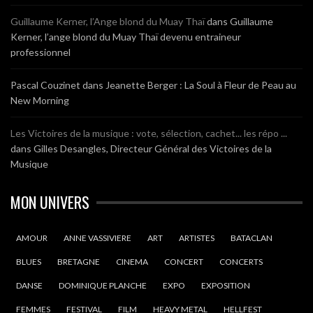
Guillaume Kerner, l’Ange blond du Muay Thaï
dans
Guillaume
Kerner, l’ange blond du Muay Thaï devenu entraineur
professionnel
Pascal Couzinet
dans
Jeanette Berger : La Soul à Fleur de Peau au
New Morning
Les Victoires de la musique : vote, sélection, cachet... les répo ...
dans
Gilles Desangles, Directeur Général des Victoires de la
Musique
MON UNIVERS
AMOUR
ANNE VASSIVIERE
ART
ARTISTES
BATACLAN
BLUES
BRETAGNE
CINEMA
CONCERT
CONCERTS
DANSE
DOMINIQUE PLANCHE
EXPO
EXPOSITION
FEMMES
FESTIVAL
FILM
HEAVY METAL
HELLFEST