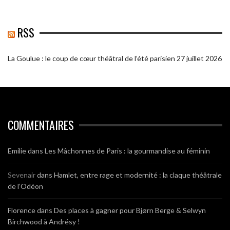
RSS
La Goulue : le coup de cœur théâtral de l’été parisien
27 juillet 2026
COMMENTAIRES
Emilie
dans
Les Mâchonnes de Paris : la gourmandise au féminin
Sevenair
dans
Hamlet, entre rage et modernité : la claque théâtrale
de l’Odéon
Florence
dans
Des places à gagner pour Bjørn Berge & Selwyn
Birchwood à Andrésy !