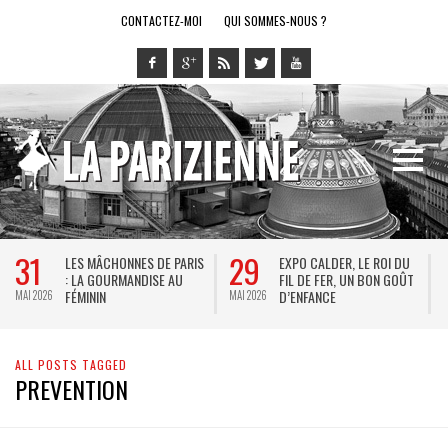
CONTACTEZ-MOI
QUI SOMMES-NOUS ?
31
29
LES MÂCHONNES DE PARIS
EXPO CALDER, LE ROI DU
: LA GOURMANDISE AU
FIL DE FER, UN BON GOÛT
FÉMININ
D’ENFANCE
MAI 2026
MAI 2026
M
ALL POSTS TAGGED
PREVENTION