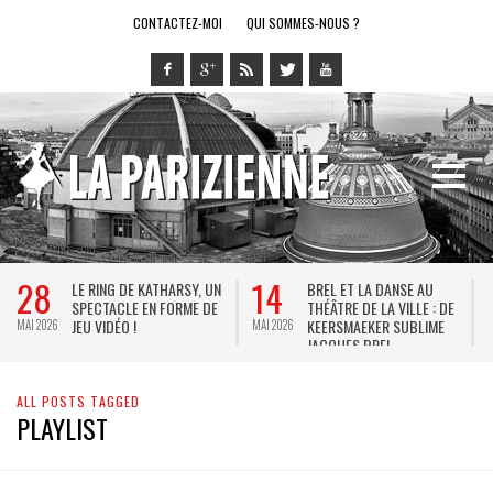
CONTACTEZ-MOI
QUI SOMMES-NOUS ?
28
14
LE RING DE KATHARSY, UN
BREL ET LA DANSE AU
SPECTACLE EN FORME DE
THÉÂTRE DE LA VILLE : DE
JEU VIDÉO !
KEERSMAEKER SUBLIME
MAI 2026
MAI 2026
M
JACQUES BREL
ALL POSTS TAGGED
PLAYLIST