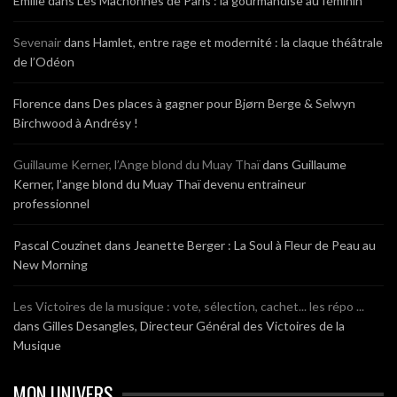
Emilie
dans
Les Mâchonnes de Paris : la gourmandise au féminin
Sevenair
dans
Hamlet, entre rage et modernité : la claque théâtrale
de l’Odéon
Florence
dans
Des places à gagner pour Bjørn Berge & Selwyn
Birchwood à Andrésy !
Guillaume Kerner, l’Ange blond du Muay Thaï
dans
Guillaume
Kerner, l’ange blond du Muay Thaï devenu entraineur
professionnel
Pascal Couzinet
dans
Jeanette Berger : La Soul à Fleur de Peau au
New Morning
Les Victoires de la musique : vote, sélection, cachet... les répo ...
dans
Gilles Desangles, Directeur Général des Victoires de la
Musique
MON UNIVERS