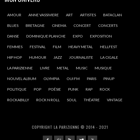
AMOUR
ANNE VASSIVIERE
ART
ARTISTES
BATACLAN
BLUES
BRETAGNE
CINEMA
CONCERT
CONCERTS
DANSE
DOMINIQUE PLANCHE
EXPO
EXPOSITION
FEMMES
FESTIVAL
FILM
HEAVY METAL
HELLFEST
HIP HOP
HUMOUR
JAZZ
JOURNALISTE
LA CIGALE
LA PARIZIENNE
LIVRE
METAL
MUSIC
MUSIQUE
NOUVEL ALBUM
OLYMPIA
OUI FM
PARIS
PINUP
POLITIQUE
POP
POÉSIE
PUNK
RAP
ROCK
ROCKABILLY
ROCK N ROLL
SOUL
THÉATRE
VINTAGE
COPYRIGHT LA PARIZIENNE © 2014 - 2021