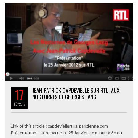
17
JEAN-PATRICK CAPDEVIELLE SUR RTL, AUX
NOCTURNES DE GEORGES LANG
FÉV
2012
Link of this article : capdeviellertl.la-parizienne.com
Présentation – 1ère partie Le 25 Janvier, de minuit à 3h du